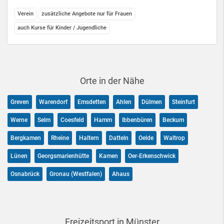
Verein
zusätzliche Angebote nur für Frauen
auch Kurse für Kinder / Jugendliche
Orte in der Nähe
Greven
Warendorf
Emsdetten
Ahlen
Dülmen
Steinfurt
Werne
Selm
Coesfeld
Hamm
Ibbenbüren
Beckum
Bergkamen
Rheine
Haltern
Datteln
Oelde
Waltrop
Lünen
Georgsmarienhütte
Kamen
Oer-Erkenschwick
Osnabrück
Gronau (Westfalen)
Ahaus
Freizeitsport in Münster