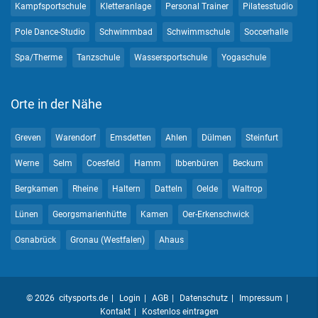
Kampfsportschule
Kletteranlage
Personal Trainer
Pilatesstudio
Pole Dance-Studio
Schwimmbad
Schwimmschule
Soccerhalle
Spa/Therme
Tanzschule
Wassersportschule
Yogaschule
Orte in der Nähe
Greven
Warendorf
Emsdetten
Ahlen
Dülmen
Steinfurt
Werne
Selm
Coesfeld
Hamm
Ibbenbüren
Beckum
Bergkamen
Rheine
Haltern
Datteln
Oelde
Waltrop
Lünen
Georgsmarienhütte
Kamen
Oer-Erkenschwick
Osnabrück
Gronau (Westfalen)
Ahaus
© 2026 citysports.de
Login
AGB
Datenschutz
Impressum
Kontakt
Kostenlos eintragen