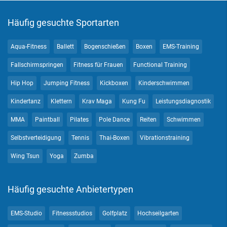
Häufig gesuchte Sportarten
Aqua-Fitness
Ballett
Bogenschießen
Boxen
EMS-Training
Fallschirmspringen
Fitness für Frauen
Functional Training
Hip Hop
Jumping Fitness
Kickboxen
Kinderschwimmen
Kindertanz
Klettern
Krav Maga
Kung Fu
Leistungsdiagnostik
MMA
Paintball
Pilates
Pole Dance
Reiten
Schwimmen
Selbstverteidigung
Tennis
Thai-Boxen
Vibrationstraining
Wing Tsun
Yoga
Zumba
Häufig gesuchte Anbietertypen
EMS-Studio
Fitnessstudios
Golfplatz
Hochseilgarten