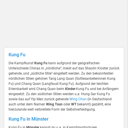
Kung Fu
Die Kampfkunst
Kung Fu
kann aufgrund der geografischen
Unterschiede Chinas in „nördliche“, meist auf das Shaolin Kloster zurück
gehende, und „südliche Stile“ eingeteilt werden. Zu den bekanntesten
nördlichen Stilen gehören Tang Lang Quan (Gottesanbeterinnen Kung
Fu) und Chang Quan (Langfaust Kung Fu). Aufgrund der leichten
Erlernbarkeit wird Chang Quan beim
Kinder
-Kung Fu und bei Anfängern
eingesetzt. Zu den südlichen Stilen werden u.a. Hung Gar Kung Fu
sowie das auf Yip Man zurück gehende
Wing Chun
(in Deutschland
auch unter dem Namen
Wing Tsun
oder
WT
bekannt) gezählt, eine
hierzulande weit verbreitete Form der Selbstverteidigung.
Kung Fu in Münster
Kung Fu in
Münster
kannst du u.a. in Kampfsportschulen,