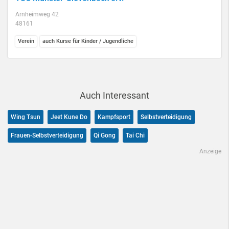
Arnheimweg 42
48161
Verein
auch Kurse für Kinder / Jugendliche
Auch Interessant
Wing Tsun
Jeet Kune Do
Kampfsport
Selbstverteidigung
Frauen-Selbstverteidigung
Qi Gong
Tai Chi
Anzeige