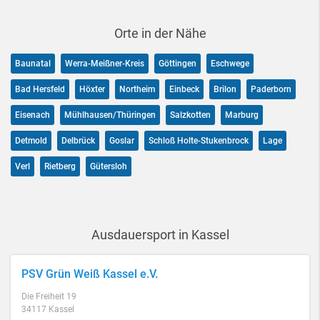
Orte in der Nähe
Baunatal
Werra-Meißner-Kreis
Göttingen
Eschwege
Bad Hersfeld
Höxter
Northeim
Einbeck
Brilon
Paderborn
Eisenach
Mühlhausen/Thüringen
Salzkotten
Marburg
Detmold
Delbrück
Goslar
Schloß Holte-Stukenbrock
Lage
Verl
Rietberg
Gütersloh
Ausdauersport in Kassel
PSV Grün Weiß Kassel e.V.
Die Freiheit 19
34117 Kassel