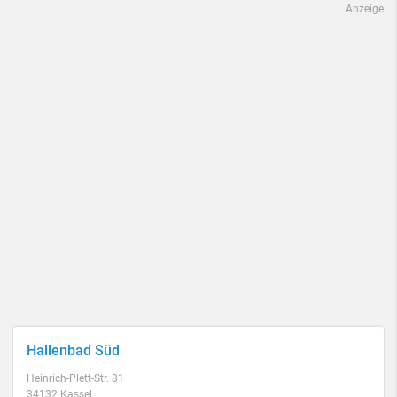
Anzeige
Hallenbad Süd
Heinrich-Plett-Str. 81
34132 Kassel