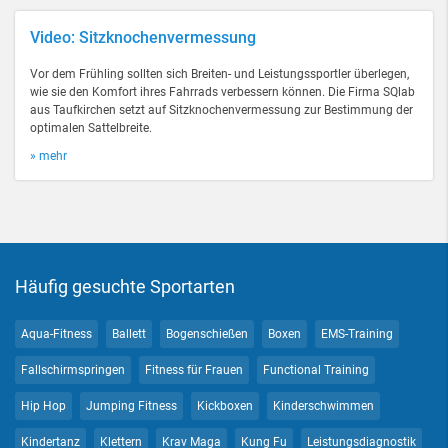
Video: Sitzknochenvermessung
Vor dem Frühling sollten sich Breiten- und Leistungssportler überlegen,
wie sie den Komfort ihres Fahrrads verbessern können. Die Firma SQlab
aus Taufkirchen setzt auf Sitzknochenvermessung zur Bestimmung der
optimalen Sattelbreite.
» mehr
Häufig gesuchte Sportarten
Aqua-Fitness
Ballett
Bogenschießen
Boxen
EMS-Training
Fallschirmspringen
Fitness für Frauen
Functional Training
Hip Hop
Jumping Fitness
Kickboxen
Kinderschwimmen
Kindertanz
Klettern
Krav Maga
Kung Fu
Leistungsdiagnostik