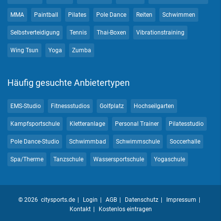
MMA
Paintball
Pilates
Pole Dance
Reiten
Schwimmen
Selbstverteidigung
Tennis
Thai-Boxen
Vibrationstraining
Wing Tsun
Yoga
Zumba
Häufig gesuchte Anbietertypen
EMS-Studio
Fitnessstudios
Golfplatz
Hochseilgarten
Kampfsportschule
Kletteranlage
Personal Trainer
Pilatesstudio
Pole Dance-Studio
Schwimmbad
Schwimmschule
Soccerhalle
Spa/Therme
Tanzschule
Wassersportschule
Yogaschule
© 2026 citysports.de
Login
AGB
Datenschutz
Impressum
Kontakt
Kostenlos eintragen