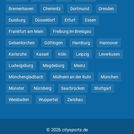
Bremerhaven
Chemnitz
Dortmund
Dresden
Duisburg
Düsseldorf
Erfurt
Essen
Frankfurt am Main
Freiburg im Breisgau
Gelsenkirchen
Göttingen
Hamburg
Hannover
Karlsruhe
Kassel
Köln
Leipzig
Leverkusen
Ludwigsburg
Magdeburg
Mainz
Mönchengladbach
Mülheim an der Ruhr
München
Münster
Nürnberg
Saarbrücken
Stuttgart
Wiesbaden
Wuppertal
Zwickau
© 2026 citysports.de