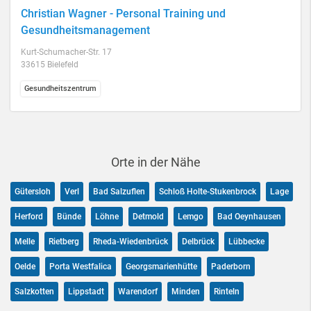
Christian Wagner - Personal Training und
Gesundheitsmanagement
Kurt-Schumacher-Str. 17
33615 Bielefeld
Gesundheitszentrum
Orte in der Nähe
Gütersloh
Verl
Bad Salzuflen
Schloß Holte-Stukenbrock
Lage
Herford
Bünde
Löhne
Detmold
Lemgo
Bad Oeynhausen
Melle
Rietberg
Rheda-Wiedenbrück
Delbrück
Lübbecke
Oelde
Porta Westfalica
Georgsmarienhütte
Paderborn
Salzkotten
Lippstadt
Warendorf
Minden
Rinteln