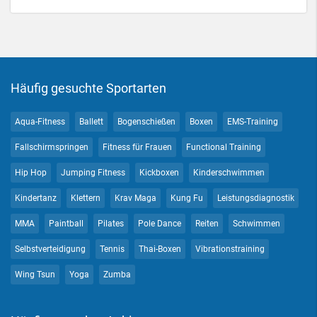
Häufig gesuchte Sportarten
Aqua-Fitness
Ballett
Bogenschießen
Boxen
EMS-Training
Fallschirmspringen
Fitness für Frauen
Functional Training
Hip Hop
Jumping Fitness
Kickboxen
Kinderschwimmen
Kindertanz
Klettern
Krav Maga
Kung Fu
Leistungsdiagnostik
MMA
Paintball
Pilates
Pole Dance
Reiten
Schwimmen
Selbstverteidigung
Tennis
Thai-Boxen
Vibrationstraining
Wing Tsun
Yoga
Zumba