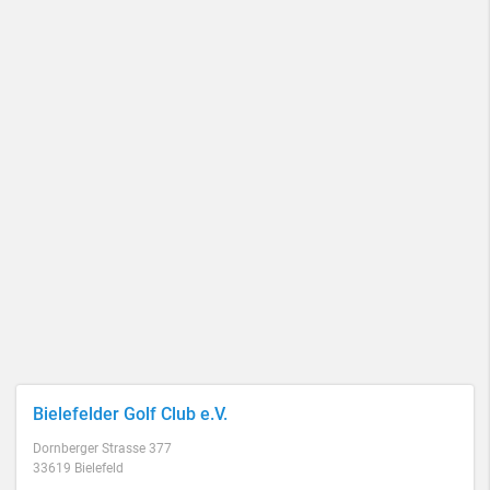
Bielefelder Golf Club e.V.
Dornberger Strasse 377
33619 Bielefeld