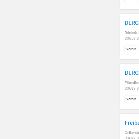
DLRG-
Brinkstr
33659 Bi
Verein
DLRG-
Elbealle
33689 Bi
Verein
Freib
Oelkerst
33699 Bi