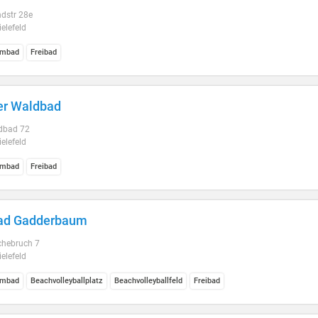
dstr 28e
elefeld
mbad
Freibad
er Waldbad
dbad 72
elefeld
mbad
Freibad
bad Gadderbaum
chebruch 7
elefeld
mbad
Beachvolleyballplatz
Beachvolleyballfeld
Freibad