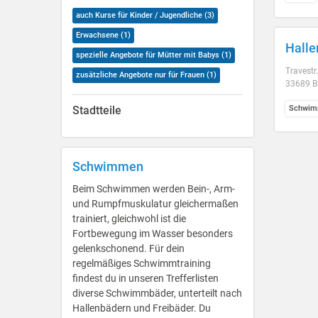
auch Kurse für Kinder / Jugendliche (3)
Erwachsene (1)
Halle
spezielle Angebote für Mütter mit Babys (1)
Travestr
zusätzliche Angebote nur für Frauen (1)
33689 Bi
Stadtteile
Schwim
Schwimmen
Beim Schwimmen werden Bein-, Arm-
und Rumpfmuskulatur gleichermaßen
trainiert, gleichwohl ist die
Fortbewegung im Wasser besonders
gelenkschonend. Für dein
regelmäßiges Schwimmtraining
findest du in unseren Trefferlisten
diverse Schwimmbäder, unterteilt nach
Hallenbädern und Freibäder. Du