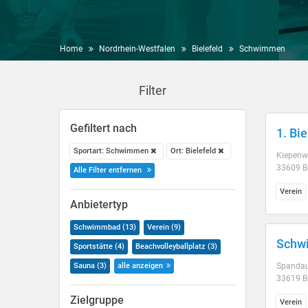
Home
Nordrhein-Westfalen
Bielefeld
Schwimmen
Filter
Gefiltert nach
1. Bi
Sportart: Schwimmen
Ort: Bielefeld
Kiepenw
33609 Bi
Alle Filter entfernen
Verein
Anbietertyp
Schwimmbad (13)
Verein (9)
Schwi
Sportstätte (4)
Beachvolleyballplatz (3)
Sauna (3)
alle anzeigen
Spandau
33619 Bi
Zielgruppe
Verein