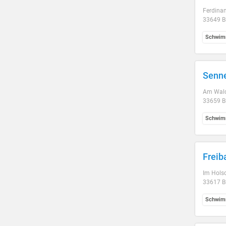
Ferdinan
33649 Bi
Schwim
Senn
Am Wal
33659 Bi
Schwim
Frei
Im Hols
33617 Bi
Schwim