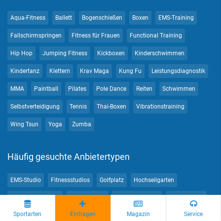
Aqua-Fitness
Ballett
Bogenschießen
Boxen
EMS-Training
Fallschirmspringen
Fitness für Frauen
Functional Training
Hip Hop
Jumping Fitness
Kickboxen
Kinderschwimmen
Kindertanz
Klettern
Krav Maga
Kung Fu
Leistungsdiagnostik
MMA
Paintball
Pilates
Pole Dance
Reiten
Schwimmen
Selbstverteidigung
Tennis
Thai-Boxen
Vibrationstraining
Wing Tsun
Yoga
Zumba
Häufig gesuchte Anbietertypen
EMS-Studio
Fitnessstudios
Golfplatz
Hochseilgarten
Kampfsportschule
Kletteranlage
Personal Trainer
Pilatesstudio
Sportarten
Eintragen
Magazin
Service
Pole Dance-Studio
Schwimmbad
Schwimmschule
Soccerhalle