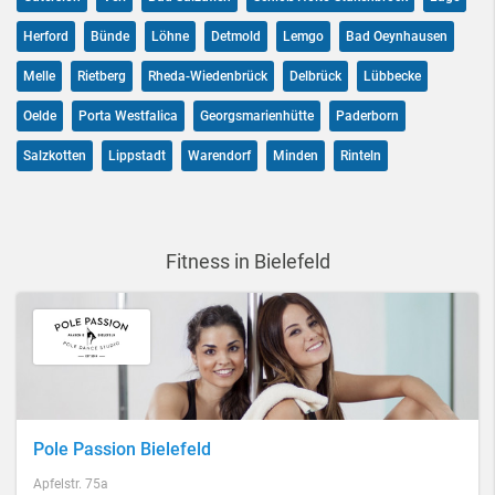
Herford
Bünde
Löhne
Detmold
Lemgo
Bad Oeynhausen
Melle
Rietberg
Rheda-Wiedenbrück
Delbrück
Lübbecke
Oelde
Porta Westfalica
Georgsmarienhütte
Paderborn
Salzkotten
Lippstadt
Warendorf
Minden
Rinteln
Fitness in Bielefeld
Pole Passion Bielefeld
Apfelstr. 75a