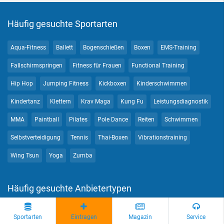
Häufig gesuchte Sportarten
Aqua-Fitness
Ballett
Bogenschießen
Boxen
EMS-Training
Fallschirmspringen
Fitness für Frauen
Functional Training
Hip Hop
Jumping Fitness
Kickboxen
Kinderschwimmen
Kindertanz
Klettern
Krav Maga
Kung Fu
Leistungsdiagnostik
MMA
Paintball
Pilates
Pole Dance
Reiten
Schwimmen
Selbstverteidigung
Tennis
Thai-Boxen
Vibrationstraining
Wing Tsun
Yoga
Zumba
Häufig gesuchte Anbietertypen
EMS-Studio
Fitnessstudios
Golfplatz
Hochseilgarten
Sportarten
Eintragen
Magazin
Service