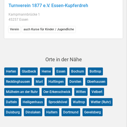
Turnverein 1877 e.V. Essen-Kupferdreh
Kampmannbrücke 1
45257 Essen
Verein
auch Kurse für Kinder / Jugendliche
Orte in der Nähe
Herten
Gladbeck
Herne
Essen
Bochum
Bottrop
Recklinghausen
Marl
Hattingen
Dorsten
Oberhausen
Mülheim an der Ruhr
Oer-Erkenschwick
Witten
Velbert
Datteln
Heiligenhaus
Sprockhövel
Waltrop
Wetter (Ruhr)
Duisburg
Dinslaken
Haltern
Dortmund
Gevelsberg