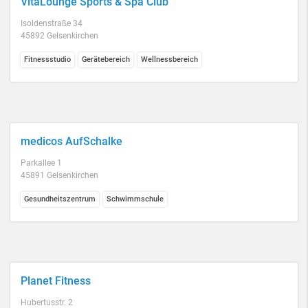
VitaLounge Sports & Spa Club
Isoldenstraße 34
45892 Gelsenkirchen
Fitnessstudio
Gerätebereich
Wellnessbereich
medicos AufSchalke
Parkallee 1
45891 Gelsenkirchen
Gesundheitszentrum
Schwimmschule
Planet Fitness
Hubertusstr. 2