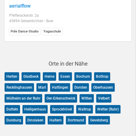
aerialflow
Pfefferackerstr. 2a
45894 Gelsenkirchen - Buer
Pole Dance-Studio
Yogaschule
Orte in der Nähe
Herten
Gladbeck
Herne
Essen
Bochum
Bottrop
Recklinghausen
Marl
Hattingen
Dorsten
Oberhausen
Mülheim an der Ruhr
Oer-Erkenschwick
Witten
Velbert
Datteln
Heiligenhaus
Sprockhövel
Waltrop
Wetter (Ruhr)
Duisburg
Dinslaken
Haltern
Dortmund
Gevelsberg