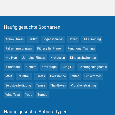
Häufig gesuchte Sportarten
Aqua-Fitness
Ballett
Bogenschießen
Boxen
EMS-Training
Fallschirmspringen
Fitness für Frauen
Functional Training
Hip Hop
Jumping Fitness
Kickboxen
Kinderschwimmen
Kindertanz
Klettern
Krav Maga
Kung Fu
Leistungsdiagnostik
MMA
Paintball
Pilates
Pole Dance
Reiten
Schwimmen
Selbstverteidigung
Tennis
Thai-Boxen
Vibrationstraining
Wing Tsun
Yoga
Zumba
Häufig gesuchte Anbietertypen