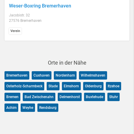
Weser-Boxring Bremerhaven
Jacobistr. 32
27576 Bremerhaven
Verein
Orte in der Nähe
Bremerhaven
Cuxhaven
Nordenham
Wilhelmshaven
Osterholz-Scharmbeck
Stade
Elmshorn
Oldenburg
Itzehoe
Bremen
Bad Zwischenahn
Delmenhorst
Buxtehude
Stuhr
Achim
Weyhe
Rendsburg