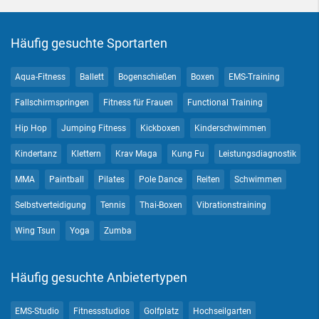
Häufig gesuchte Sportarten
Aqua-Fitness
Ballett
Bogenschießen
Boxen
EMS-Training
Fallschirmspringen
Fitness für Frauen
Functional Training
Hip Hop
Jumping Fitness
Kickboxen
Kinderschwimmen
Kindertanz
Klettern
Krav Maga
Kung Fu
Leistungsdiagnostik
MMA
Paintball
Pilates
Pole Dance
Reiten
Schwimmen
Selbstverteidigung
Tennis
Thai-Boxen
Vibrationstraining
Wing Tsun
Yoga
Zumba
Häufig gesuchte Anbietertypen
EMS-Studio
Fitnessstudios
Golfplatz
Hochseilgarten