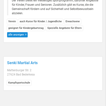
Der Verein bietet ein vielseitiges Sportprogramm, darunter Angebote
für Kinder, Frauen und Senioren. Zusätzlich gibt es Kurse, die die
Gemeinschaft fördern und auf Sicherheit und Selbstbewusstsein
abzielen.
Verein
auch Kurse für Kinder / Jugendliche
Erwachsene
geeignet für Kindergeburtstag
Spezielle Angebote für Eltern
alle anzeigen
Senki Martial Arts
Mattenburger Str. 2
27624 Bad Bederkesa
Kampfsportschule