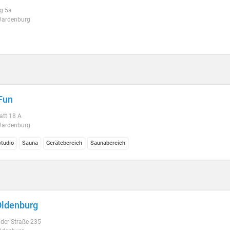
g 5a
ardenburg
 Fun
att 18 A
ardenburg
studio
Sauna
Gerätebereich
Saunabereich
Oldenburg
lder Straße 235