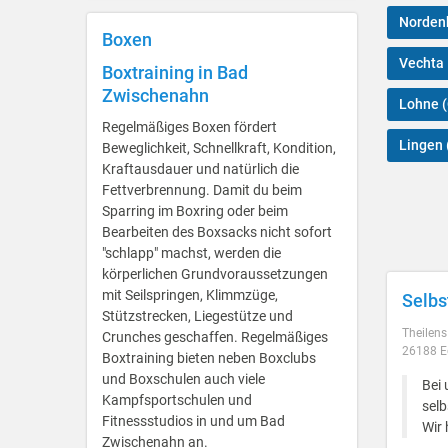
Norde
Boxen
Vechta
Boxtraining in Bad
Zwischenahn
Lohne 
Regelmäßiges Boxen fördert
Lingen 
Beweglichkeit, Schnellkraft, Kondition,
Kraftausdauer und natürlich die
Fettverbrennung. Damit du beim
Sparring im Boxring oder beim
Bearbeiten des Boxsacks nicht sofort
"schlapp" machst, werden die
körperlichen Grundvoraussetzungen
mit Seilspringen, Klimmzüge,
Selbs
Stützstrecken, Liegestütze und
Theilen
Crunches geschaffen. Regelmäßiges
26188 E
Boxtraining bieten neben Boxclubs
und Boxschulen auch viele
Bei 
Kampfsportschulen und
selb
Fitnessstudios in und um Bad
Wir 
Zwischenahn an.