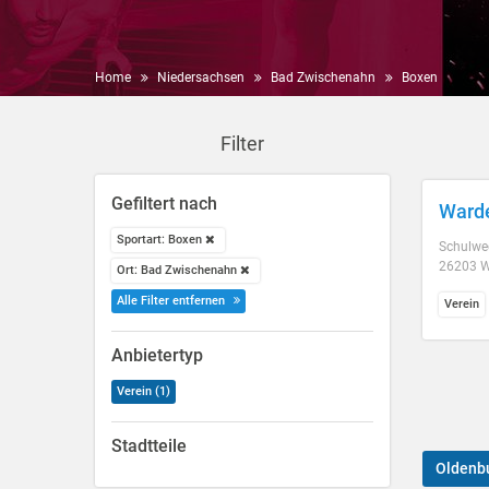
Home
Niedersachsen
Bad Zwischenahn
Boxen
Filter
Gefiltert nach
Warde
Sportart: Boxen
Schulwe
26203 W
Ort: Bad Zwischenahn
Alle Filter entfernen
Verein
Anbietertyp
Verein (1)
Stadtteile
Oldenb