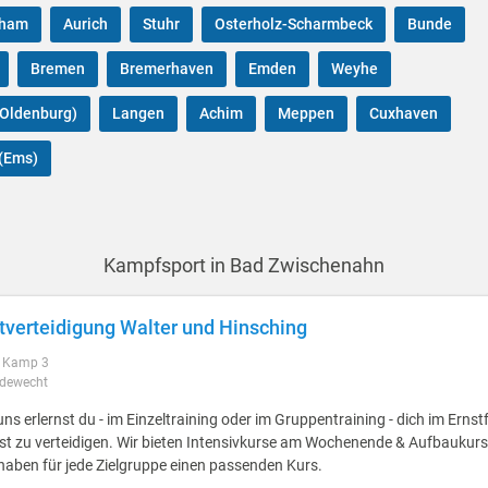
nham
Aurich
Stuhr
Osterholz-Scharmbeck
Bunde
Bremen
Bremerhaven
Emden
Weyhe
(Oldenburg)
Langen
Achim
Meppen
Cuxhaven
(Ems)
Kampfsport in Bad Zwischenahn
tverteidigung Walter und Hinsching
s Kamp 3
dewecht
uns erlernst du - im Einzeltraining oder im Gruppentraining - dich im Ernstf
st zu verteidigen. Wir bieten Intensivkurse am Wochenende & Aufbaukurs
haben für jede Zielgruppe einen passenden Kurs.