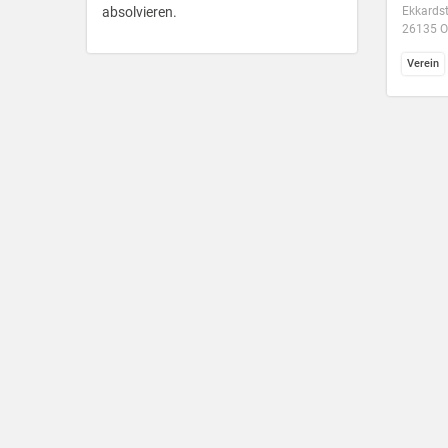
absolvieren.
Ekkards
26135 O
Verein