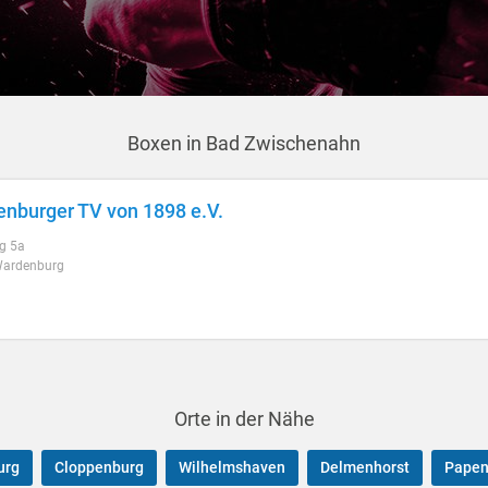
Boxen in Bad Zwischenahn
nburger TV von 1898 e.V.
g 5a
ardenburg
Orte in der Nähe
urg
Cloppenburg
Wilhelmshaven
Delmenhorst
Papen