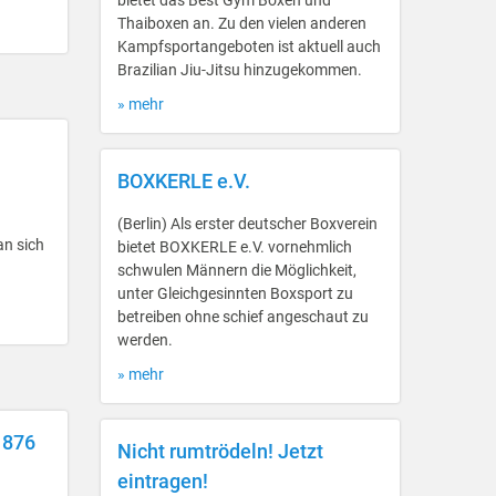
bietet das Best Gym Boxen und
Thaiboxen an. Zu den vielen anderen
Kampfsportangeboten ist aktuell auch
Brazilian Jiu-Jitsu hinzugekommen.
» mehr
BOXKERLE e.V.
(Berlin) Als erster deutscher Boxverein
an sich
bietet BOXKERLE e.V. vornehmlich
schwulen Männern die Möglichkeit,
unter Gleichgesinnten Boxsport zu
betreiben ohne schief angeschaut zu
werden.
» mehr
1876
Nicht rumtrödeln! Jetzt
eintragen!