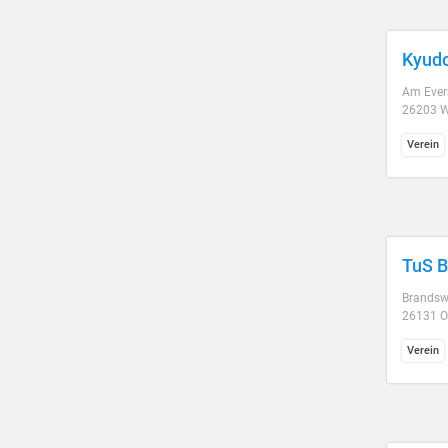
Kyudo
Am Eve
26203 W
Verein
TuS B
Brandsw
26131 O
Verein