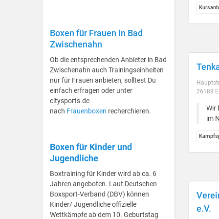
Kursanb
Boxen für Frauen in Bad
Zwischenahn
Ob die entsprechenden Anbieter in Bad
Tenka
Zwischenahn auch Trainingseinheiten
nur für Frauen anbieten, solltest Du
Hauptst
einfach erfragen oder unter
26188 E
citysports.de
Wir 
nach
Frauenboxen
recherchieren.
im N
Kampfsp
Boxen für Kinder und
Jugendliche
Boxtraining für Kinder wird ab ca. 6
Jahren angeboten. Laut Deutschen
Boxsport-Verband (DBV) können
Verei
Kinder/ Jugendliche offizielle
e.V.
Wettkämpfe ab dem 10. Geburtstag