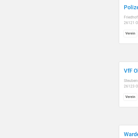
Poliz
Friedho
26121 O
Verein
VfF O
Steuben
26123 O
Verein
Warde