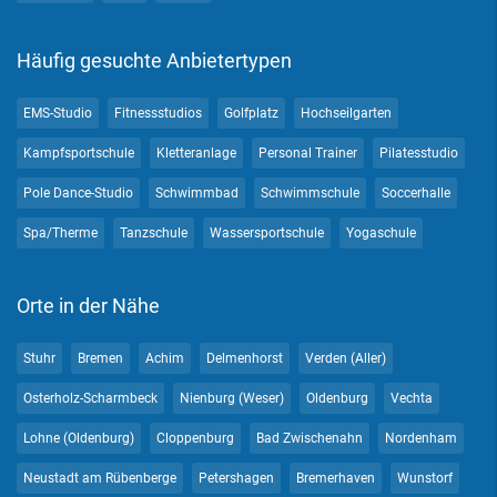
Häufig gesuchte Anbietertypen
EMS-Studio
Fitnessstudios
Golfplatz
Hochseilgarten
Kampfsportschule
Kletteranlage
Personal Trainer
Pilatesstudio
Pole Dance-Studio
Schwimmbad
Schwimmschule
Soccerhalle
Spa/Therme
Tanzschule
Wassersportschule
Yogaschule
Orte in der Nähe
Stuhr
Bremen
Achim
Delmenhorst
Verden (Aller)
Osterholz-Scharmbeck
Nienburg (Weser)
Oldenburg
Vechta
Lohne (Oldenburg)
Cloppenburg
Bad Zwischenahn
Nordenham
Neustadt am Rübenberge
Petershagen
Bremerhaven
Wunstorf