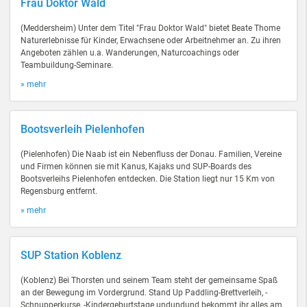
Frau Doktor Wald
(Meddersheim) Unter dem Titel "Frau Doktor Wald" bietet Beate Thome
Naturerlebnisse für Kinder, Erwachsene oder Arbeitnehmer an. Zu ihren
Angeboten zählen u.a. Wanderungen, Naturcoachings oder
Teambuildung-Seminare.
» mehr
Bootsverleih Pielenhofen
(Pielenhofen) Die Naab ist ein Nebenfluss der Donau. Familien, Vereine
und Firmen können sie mit Kanus, Kajaks und SUP-Boards des
Bootsverleihs Pielenhofen entdecken. Die Station liegt nur 15 Km von
Regensburg entfernt.
» mehr
SUP Station Koblenz
(Koblenz) Bei Thorsten und seinem Team steht der gemeinsame Spaß
an der Bewegung im Vordergrund. Stand Up Paddling-Brettverleih, -
Schnupperkurse, -Kindergeburtstage undundund bekommt ihr alles am