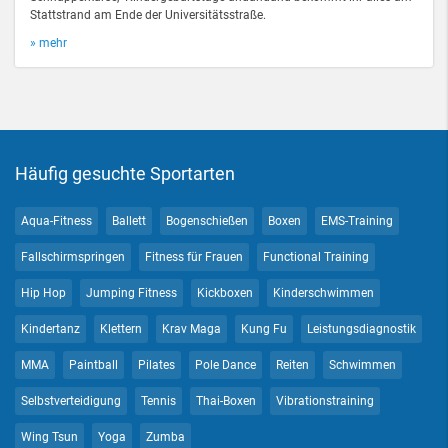
Stattstrand am Ende der Universitätsstraße.
» mehr
Häufig gesuchte Sportarten
Aqua-Fitness
Ballett
Bogenschießen
Boxen
EMS-Training
Fallschirmspringen
Fitness für Frauen
Functional Training
Hip Hop
Jumping Fitness
Kickboxen
Kinderschwimmen
Kindertanz
Klettern
Krav Maga
Kung Fu
Leistungsdiagnostik
MMA
Paintball
Pilates
Pole Dance
Reiten
Schwimmen
Selbstverteidigung
Tennis
Thai-Boxen
Vibrationstraining
Wing Tsun
Yoga
Zumba