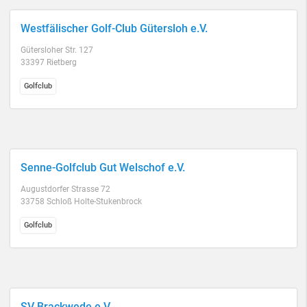
Westfälischer Golf-Club Gütersloh e.V.
Gütersloher Str. 127
33397 Rietberg
Golfclub
Senne-Golfclub Gut Welschof e.V.
Augustdorfer Strasse 72
33758 Schloß Holte-Stukenbrock
Golfclub
SV Brackwede e.V.