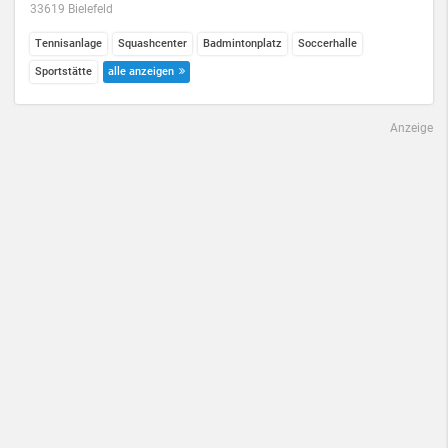
33619 Bielefeld
Tennisanlage
Squashcenter
Badmintonplatz
Soccerhalle
Sportstätte
alle anzeigen
Anzeige