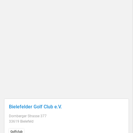
Bielefelder Golf Club e.V.
Dornberger Strasse 377
33619 Bielefeld
Golfclub