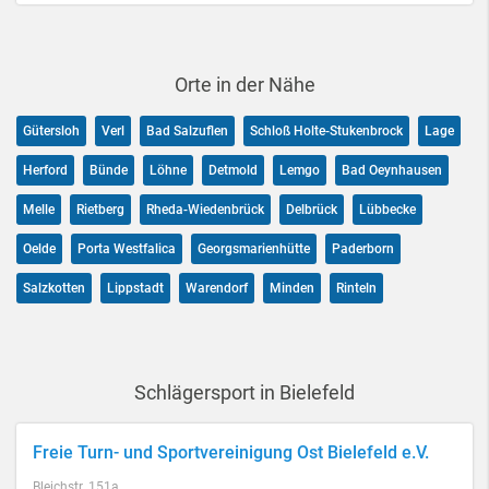
Orte in der Nähe
Gütersloh
Verl
Bad Salzuflen
Schloß Holte-Stukenbrock
Lage
Herford
Bünde
Löhne
Detmold
Lemgo
Bad Oeynhausen
Melle
Rietberg
Rheda-Wiedenbrück
Delbrück
Lübbecke
Oelde
Porta Westfalica
Georgsmarienhütte
Paderborn
Salzkotten
Lippstadt
Warendorf
Minden
Rinteln
Schlägersport in Bielefeld
Freie Turn- und Sportvereinigung Ost Bielefeld e.V.
Bleichstr. 151a