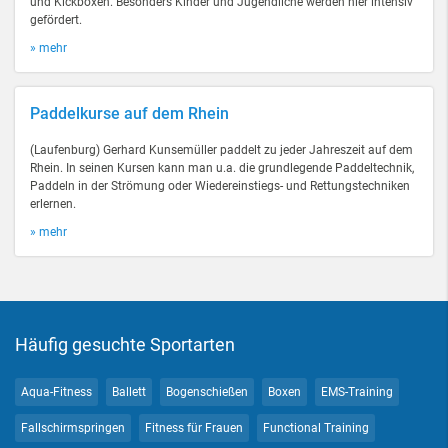
und Kickboxen. Besonders Kinder und Jugendliche werden hier intensiv
gefördert.
» mehr
Paddelkurse auf dem Rhein
(Laufenburg) Gerhard Kunsemüller paddelt zu jeder Jahreszeit auf dem
Rhein. In seinen Kursen kann man u.a. die grundlegende Paddeltechnik,
Paddeln in der Strömung oder Wiedereinstiegs- und Rettungstechniken
erlernen.
» mehr
Häufig gesuchte Sportarten
Aqua-Fitness
Ballett
Bogenschießen
Boxen
EMS-Training
Fallschirmspringen
Fitness für Frauen
Functional Training