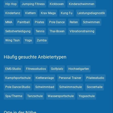
Hip Hop
Jumping Fitness
Kickboxen
Kinderschwimmen
Kindertanz
Klettern
Krav Maga
Kung Fu
Leistungsdiagnostik
MMA
Paintball
Pilates
Pole Dance
Reiten
Schwimmen
Selbstverteidigung
Tennis
Thai-Boxen
Vibrationstraining
Wing Tsun
Yoga
Zumba
Häufig gesuchte Anbietertypen
EMS-Studio
Fitnessstudios
Golfplatz
Hochseilgarten
Kampfsportschule
Kletteranlage
Personal Trainer
Pilatesstudio
Pole Dance-Studio
Schwimmbad
Schwimmschule
Soccerhalle
Spa/Therme
Tanzschule
Wassersportschule
Yogaschule
Orte in der Nähe