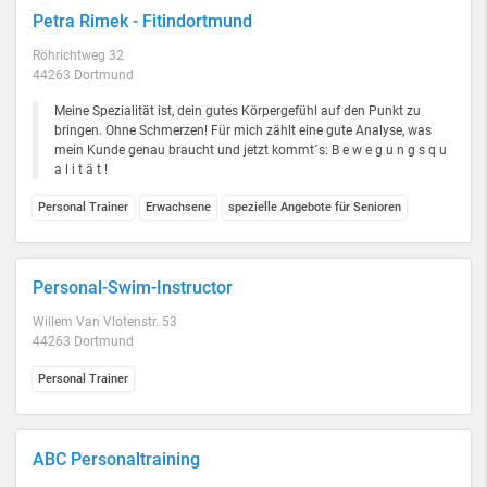
Petra Rimek - Fitindortmund
Röhrichtweg 32
44263 Dortmund
Meine Spezialität ist, dein gutes Körpergefühl auf den Punkt zu
bringen. Ohne Schmerzen! Für mich zählt eine gute Analyse, was
mein Kunde genau braucht und jetzt kommt´s: B e w e g u n g s q u
a l i t ä t !
Personal Trainer
Erwachsene
spezielle Angebote für Senioren
Personal-Swim-Instructor
Willem Van Vlotenstr. 53
44263 Dortmund
Personal Trainer
ABC Personaltraining