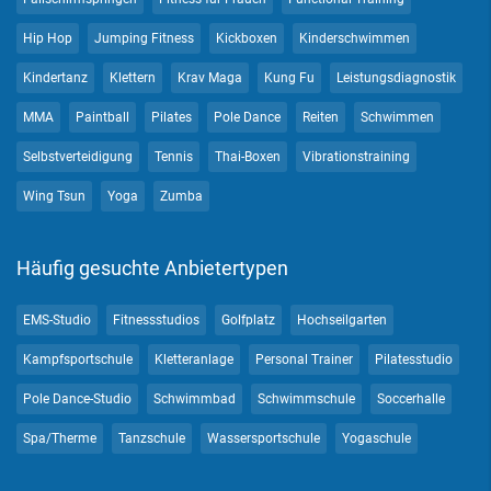
Hip Hop
Jumping Fitness
Kickboxen
Kinderschwimmen
Kindertanz
Klettern
Krav Maga
Kung Fu
Leistungsdiagnostik
MMA
Paintball
Pilates
Pole Dance
Reiten
Schwimmen
Selbstverteidigung
Tennis
Thai-Boxen
Vibrationstraining
Wing Tsun
Yoga
Zumba
Häufig gesuchte Anbietertypen
EMS-Studio
Fitnessstudios
Golfplatz
Hochseilgarten
Kampfsportschule
Kletteranlage
Personal Trainer
Pilatesstudio
Pole Dance-Studio
Schwimmbad
Schwimmschule
Soccerhalle
Spa/Therme
Tanzschule
Wassersportschule
Yogaschule