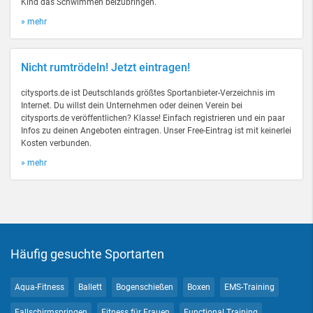
Kind das Schwimmen beizubringen.
» mehr
Nicht rumtrödeln! Jetzt eintragen!
citysports.de ist Deutschlands größtes Sportanbieter-Verzeichnis im
Internet. Du willst dein Unternehmen oder deinen Verein bei
citysports.de veröffentlichen? Klasse! Einfach registrieren und ein paar
Infos zu deinen Angeboten eintragen. Unser Free-Eintrag ist mit keinerlei
Kosten verbunden.
» mehr
Häufig gesuchte Sportarten
Aqua-Fitness
Ballett
Bogenschießen
Boxen
EMS-Training
Fallschirmspringen
Fitness für Frauen
Functional Training