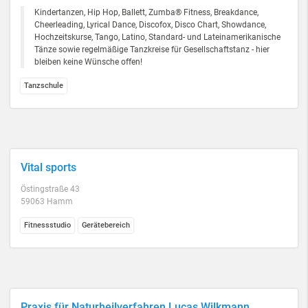
Kindertanzen, Hip Hop, Ballett, Zumba® Fitness, Breakdance,
Cheerleading, Lyrical Dance, Discofox, Disco Chart, Showdance,
Hochzeitskurse, Tango, Latino, Standard- und Lateinamerikanische
Tänze sowie regelmäßige Tanzkreise für Gesellschaftstanz - hier
bleiben keine Wünsche offen!
Tanzschule
Vital sports
Östingstraße 43
59063 Hamm
Fitnessstudio
Gerätebereich
Praxis für Naturheilverfahren Lucas Wilkmann