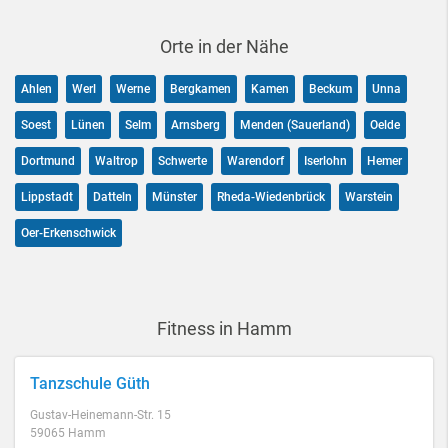
Orte in der Nähe
Ahlen
Werl
Werne
Bergkamen
Kamen
Beckum
Unna
Soest
Lünen
Selm
Arnsberg
Menden (Sauerland)
Oelde
Dortmund
Waltrop
Schwerte
Warendorf
Iserlohn
Hemer
Lippstadt
Datteln
Münster
Rheda-Wiedenbrück
Warstein
Oer-Erkenschwick
Fitness in Hamm
Tanzschule Güth
Gustav-Heinemann-Str. 15
59065 Hamm