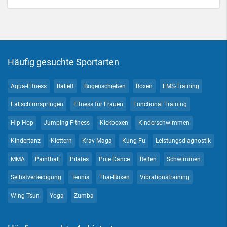
Häufig gesuchte Sportarten
Aqua-Fitness
Ballett
Bogenschießen
Boxen
EMS-Training
Fallschirmspringen
Fitness für Frauen
Functional Training
Hip Hop
Jumping Fitness
Kickboxen
Kinderschwimmen
Kindertanz
Klettern
Krav Maga
Kung Fu
Leistungsdiagnostik
MMA
Paintball
Pilates
Pole Dance
Reiten
Schwimmen
Selbstverteidigung
Tennis
Thai-Boxen
Vibrationstraining
Wing Tsun
Yoga
Zumba