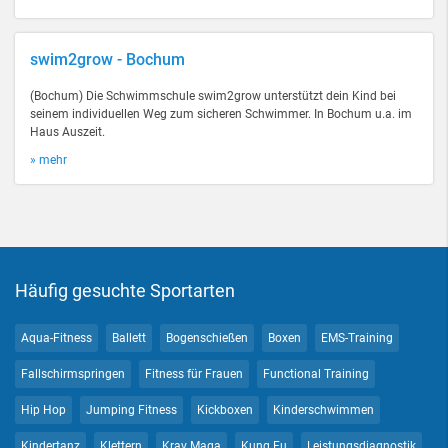
swim2grow - Bochum
(Bochum) Die Schwimmschule swim2grow unterstützt dein Kind bei
seinem individuellen Weg zum sicheren Schwimmer. In Bochum u.a. im
Haus Auszeit.
» mehr
Häufig gesuchte Sportarten
Aqua-Fitness
Ballett
Bogenschießen
Boxen
EMS-Training
Fallschirmspringen
Fitness für Frauen
Functional Training
Hip Hop
Jumping Fitness
Kickboxen
Kinderschwimmen
Kindertanz
Klettern
Krav Maga
Kung Fu
Leistungsdiagnostik