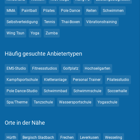
MMA
Paintball
Pilates
Pole Dance
Reiten
Schwimmen
Selbstverteidigung
Tennis
Thai-Boxen
Vibrationstraining
Wing Tsun
Yoga
Zumba
Häufig gesuchte Anbietertypen
EMS-Studio
Fitnessstudios
Golfplatz
Hochseilgarten
Kampfsportschule
Kletteranlage
Personal Trainer
Pilatesstudio
Pole Dance-Studio
Schwimmbad
Schwimmschule
Soccerhalle
Spa/Therme
Tanzschule
Wassersportschule
Yogaschule
Orte in der Nähe
Hürth
Bergisch Gladbach
Frechen
Leverkusen
Wesseling