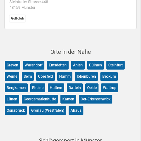
Steinfurter Strasse 448
48159 Münster
Golfclub
Orte in der Nähe
Greven
Warendorf
Emsdetten
Ahlen
Dülmen
Steinfurt
Werne
Selm
Coesfeld
Hamm
Ibbenbüren
Beckum
Bergkamen
Rheine
Haltern
Datteln
Oelde
Waltrop
Lünen
Georgsmarienhütte
Kamen
Oer-Erkenschwick
Osnabrück
Gronau (Westfalen)
Ahaus
Schlägersport in Münster