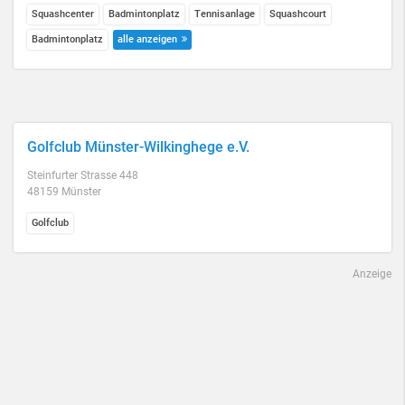
Squashcenter
Badmintonplatz
Tennisanlage
Squashcourt
Badmintonplatz
alle anzeigen
Golfclub Münster-Wilkinghege e.V.
Steinfurter Strasse 448
48159 Münster
Golfclub
Anzeige