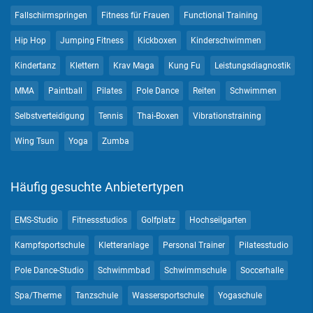
Fallschirmspringen
Fitness für Frauen
Functional Training
Hip Hop
Jumping Fitness
Kickboxen
Kinderschwimmen
Kindertanz
Klettern
Krav Maga
Kung Fu
Leistungsdiagnostik
MMA
Paintball
Pilates
Pole Dance
Reiten
Schwimmen
Selbstverteidigung
Tennis
Thai-Boxen
Vibrationstraining
Wing Tsun
Yoga
Zumba
Häufig gesuchte Anbietertypen
EMS-Studio
Fitnessstudios
Golfplatz
Hochseilgarten
Kampfsportschule
Kletteranlage
Personal Trainer
Pilatesstudio
Pole Dance-Studio
Schwimmbad
Schwimmschule
Soccerhalle
Spa/Therme
Tanzschule
Wassersportschule
Yogaschule