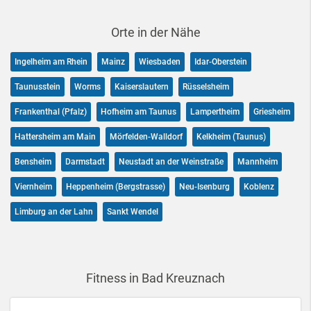
Orte in der Nähe
Ingelheim am Rhein
Mainz
Wiesbaden
Idar-Oberstein
Taunusstein
Worms
Kaiserslautern
Rüsselsheim
Frankenthal (Pfalz)
Hofheim am Taunus
Lampertheim
Griesheim
Hattersheim am Main
Mörfelden-Walldorf
Kelkheim (Taunus)
Bensheim
Darmstadt
Neustadt an der Weinstraße
Mannheim
Viernheim
Heppenheim (Bergstrasse)
Neu-Isenburg
Koblenz
Limburg an der Lahn
Sankt Wendel
Fitness in Bad Kreuznach