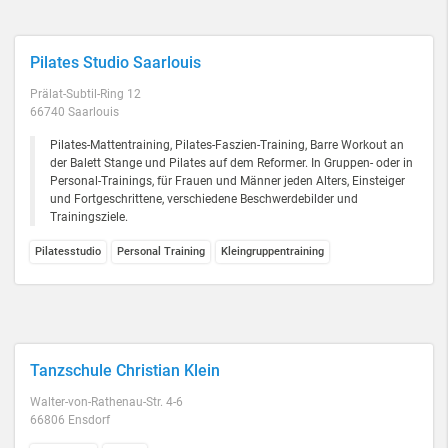
Pilates Studio Saarlouis
Prälat-Subtil-Ring 12
66740 Saarlouis
Pilates-Mattentraining, Pilates-Faszien-Training, Barre Workout an
der Balett Stange und Pilates auf dem Reformer. In Gruppen- oder in
Personal-Trainings, für Frauen und Männer jeden Alters, Einsteiger
und Fortgeschrittene, verschiedene Beschwerdebilder und
Trainingsziele.
Pilatesstudio
Personal Training
Kleingruppentraining
Tanzschule Christian Klein
Walter-von-Rathenau-Str. 4-6
66806 Ensdorf