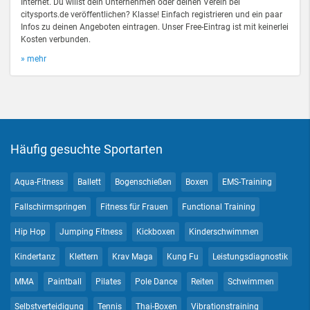
Internet. Du willst dein Unternehmen oder deinen Verein bei
citysports.de veröffentlichen? Klasse! Einfach registrieren und ein paar
Infos zu deinen Angeboten eintragen. Unser Free-Eintrag ist mit keinerlei
Kosten verbunden.
» mehr
Häufig gesuchte Sportarten
Aqua-Fitness
Ballett
Bogenschießen
Boxen
EMS-Training
Fallschirmspringen
Fitness für Frauen
Functional Training
Hip Hop
Jumping Fitness
Kickboxen
Kinderschwimmen
Kindertanz
Klettern
Krav Maga
Kung Fu
Leistungsdiagnostik
MMA
Paintball
Pilates
Pole Dance
Reiten
Schwimmen
Selbstverteidigung
Tennis
Thai-Boxen
Vibrationstraining