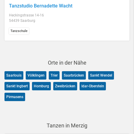
Tanzstudio Bernadette Wacht
Heckingstrasse 14-16
54439 Saarburg
Tanzschule
Orte in der Nähe
Saarlouis
Völklingen
Trier
Saarbrücken
Sankt Wendel
Sankt Ingbert
Homburg
Zweibrücken
Idar-Oberstein
Pirmasens
Tanzen in Merzig