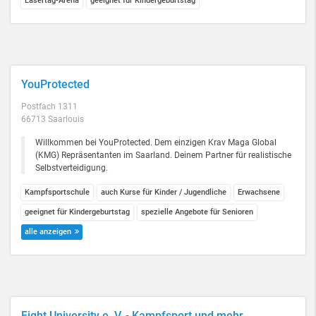
Lasertag-Arena
geeignet für Kindergeburtstag
YouProtected
Postfach 1311
66713 Saarlouis
Willkommen bei YouProtected. Dem einzigen Krav Maga Global
(KMG) Repräsentanten im Saarland. Deinem Partner für realistische
Selbstverteidigung.
Kampfsportschule
auch Kurse für Kinder / Jugendliche
Erwachsene
geeignet für Kindergeburtstag
spezielle Angebote für Senioren
alle anzeigen
Fight University e. V. - Kampfsport und mehr ...