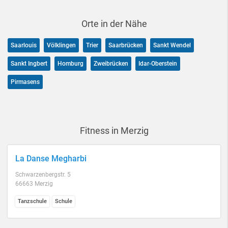
Orte in der Nähe
Saarlouis
Völklingen
Trier
Saarbrücken
Sankt Wendel
Sankt Ingbert
Homburg
Zweibrücken
Idar-Oberstein
Pirmasens
Fitness in Merzig
La Danse Megharbi
Schwarzenbergstr. 5
66663 Merzig
Tanzschule
Schule