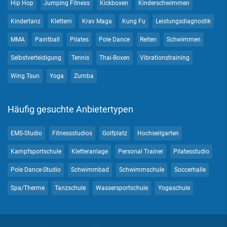
Hip Hop
Jumping Fitness
Kickboxen
Kinderschwimmen
Kindertanz
Klettern
Krav Maga
Kung Fu
Leistungsdiagnostik
MMA
Paintball
Pilates
Pole Dance
Reiten
Schwimmen
Selbstverteidigung
Tennis
Thai-Boxen
Vibrationstraining
Wing Tsun
Yoga
Zumba
Häufig gesuchte Anbietertypen
EMS-Studio
Fitnessstudios
Golfplatz
Hochseilgarten
Kampfsportschule
Kletteranlage
Personal Trainer
Pilatesstudio
Pole Dance-Studio
Schwimmbad
Schwimmschule
Soccerhalle
Spa/Therme
Tanzschule
Wassersportschule
Yogaschule