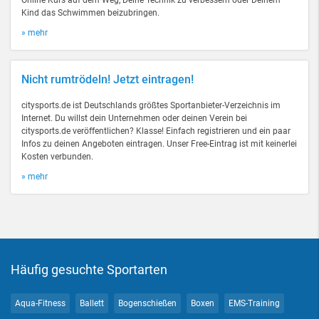
Online Kurs auf dem Weg, Deine Technik zu verbessern oder Deinem
Kind das Schwimmen beizubringen.
» mehr
Nicht rumtrödeln! Jetzt eintragen!
citysports.de ist Deutschlands größtes Sportanbieter-Verzeichnis im
Internet. Du willst dein Unternehmen oder deinen Verein bei
citysports.de veröffentlichen? Klasse! Einfach registrieren und ein paar
Infos zu deinen Angeboten eintragen. Unser Free-Eintrag ist mit keinerlei
Kosten verbunden.
» mehr
Häufig gesuchte Sportarten
Aqua-Fitness
Ballett
Bogenschießen
Boxen
EMS-Training