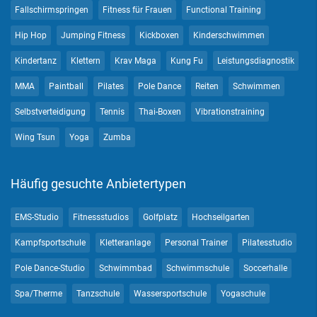
Fallschirmspringen
Fitness für Frauen
Functional Training
Hip Hop
Jumping Fitness
Kickboxen
Kinderschwimmen
Kindertanz
Klettern
Krav Maga
Kung Fu
Leistungsdiagnostik
MMA
Paintball
Pilates
Pole Dance
Reiten
Schwimmen
Selbstverteidigung
Tennis
Thai-Boxen
Vibrationstraining
Wing Tsun
Yoga
Zumba
Häufig gesuchte Anbietertypen
EMS-Studio
Fitnessstudios
Golfplatz
Hochseilgarten
Kampfsportschule
Kletteranlage
Personal Trainer
Pilatesstudio
Pole Dance-Studio
Schwimmbad
Schwimmschule
Soccerhalle
Spa/Therme
Tanzschule
Wassersportschule
Yogaschule