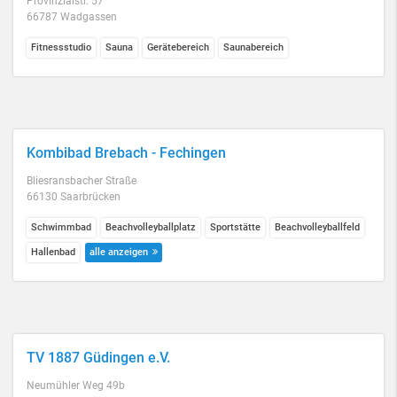
Provinzialstr. 57
66787 Wadgassen
Fitnessstudio
Sauna
Gerätebereich
Saunabereich
Kombibad Brebach - Fechingen
Bliesransbacher Straße
66130 Saarbrücken
Schwimmbad
Beachvolleyballplatz
Sportstätte
Beachvolleyballfeld
Hallenbad
alle anzeigen
TV 1887 Güdingen e.V.
Neumühler Weg 49b