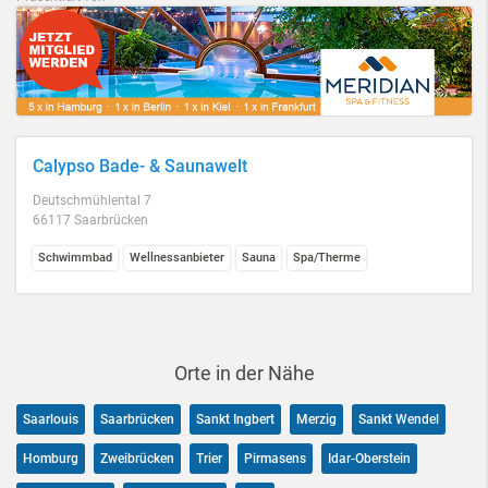
Calypso Bade- & Saunawelt
Deutschmühlental 7
66117 Saarbrücken
Schwimmbad
Wellnessanbieter
Sauna
Spa/Therme
Orte in der Nähe
Saarlouis
Saarbrücken
Sankt Ingbert
Merzig
Sankt Wendel
Homburg
Zweibrücken
Trier
Pirmasens
Idar-Oberstein