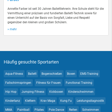
Annette Farber ist seit 30 Jahren Ballettlehrerin. Ihre Schule steht für die
Vermittlung einer präzisen und fundierten Ballett-Technik sowie für
einen Unterricht auf der Basis von Sorgfalt, Liebe und Respekt
gegenüber den kleinen und großen Schülern.
» mehr
Häufig gesuchte Sportarten
Aqua-Fitness
Ballett
Bogenschießen
Boxen
EMS-Training
Fallschirmspringen
Fitness für Frauen
Functional Training
Hip Hop
Jumping Fitness
Kickboxen
Kinderschwimmen
Kindertanz
Klettern
Krav Maga
Kung Fu
Leistungsdiagnostik
MMA
Paintball
Pilates
Pole Dance
Reiten
Schwimmen