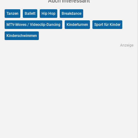
Auch Interessant
Tanzen
Ballett
Hip Hop
Breakdance
MTV-Moves / Videoclip-Dancing
Kinderturnen
Sport für Kinder
Kinderschwimmen
Anzeige