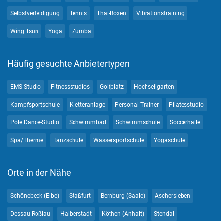
Selbstverteidigung
Tennis
Thai-Boxen
Vibrationstraining
Wing Tsun
Yoga
Zumba
Häufig gesuchte Anbietertypen
EMS-Studio
Fitnessstudios
Golfplatz
Hochseilgarten
Kampfsportschule
Kletteranlage
Personal Trainer
Pilatesstudio
Pole Dance-Studio
Schwimmbad
Schwimmschule
Soccerhalle
Spa/Therme
Tanzschule
Wassersportschule
Yogaschule
Orte in der Nähe
Schönebeck (Elbe)
Staßfurt
Bernburg (Saale)
Aschersleben
Dessau-Roßlau
Halberstadt
Köthen (Anhalt)
Stendal