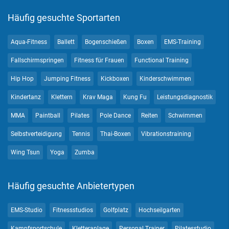
Häufig gesuchte Sportarten
Aqua-Fitness
Ballett
Bogenschießen
Boxen
EMS-Training
Fallschirmspringen
Fitness für Frauen
Functional Training
Hip Hop
Jumping Fitness
Kickboxen
Kinderschwimmen
Kindertanz
Klettern
Krav Maga
Kung Fu
Leistungsdiagnostik
MMA
Paintball
Pilates
Pole Dance
Reiten
Schwimmen
Selbstverteidigung
Tennis
Thai-Boxen
Vibrationstraining
Wing Tsun
Yoga
Zumba
Häufig gesuchte Anbietertypen
EMS-Studio
Fitnessstudios
Golfplatz
Hochseilgarten
Kampfsportschule
Kletteranlage
Personal Trainer
Pilatesstudio