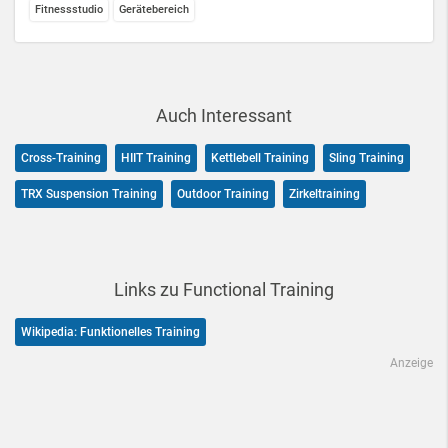
Fitnessstudio
Gerätebereich
Auch Interessant
Cross-Training
HIIT Training
Kettlebell Training
Sling Training
TRX Suspension Training
Outdoor Training
Zirkeltraining
Links zu Functional Training
Wikipedia: Funktionelles Training
Anzeige