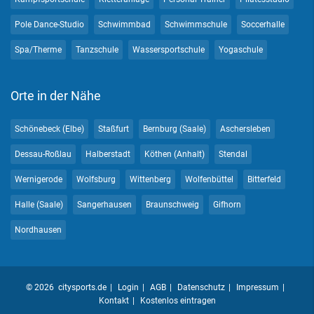
Pole Dance-Studio
Schwimmbad
Schwimmschule
Soccerhalle
Spa/Therme
Tanzschule
Wassersportschule
Yogaschule
Orte in der Nähe
Schönebeck (Elbe)
Staßfurt
Bernburg (Saale)
Aschersleben
Dessau-Roßlau
Halberstadt
Köthen (Anhalt)
Stendal
Wernigerode
Wolfsburg
Wittenberg
Wolfenbüttel
Bitterfeld
Halle (Saale)
Sangerhausen
Braunschweig
Gifhorn
Nordhausen
© 2026 citysports.de
Login
AGB
Datenschutz
Impressum
Kontakt
Kostenlos eintragen