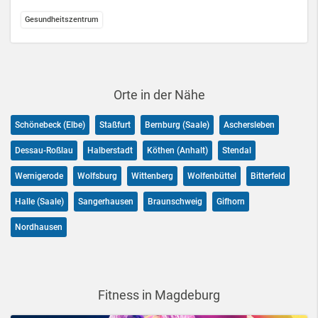
Gesundheitszentrum
Orte in der Nähe
Schönebeck (Elbe)
Staßfurt
Bernburg (Saale)
Aschersleben
Dessau-Roßlau
Halberstadt
Köthen (Anhalt)
Stendal
Wernigerode
Wolfsburg
Wittenberg
Wolfenbüttel
Bitterfeld
Halle (Saale)
Sangerhausen
Braunschweig
Gifhorn
Nordhausen
Fitness in Magdeburg