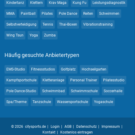
Kindertanz
Klettern
Krav Maga
Kung Fu
Leistungsdiagnostik
MMA
Paintball
Pilates
Pole Dance
Reiten
Schwimmen
Selbstverteidigung
Tennis
Thai-Boxen
Vibrationstraining
Wing Tsun
Yoga
Zumba
Häufig gesuchte Anbietertypen
EMS-Studio
Fitnessstudios
Golfplatz
Hochseilgarten
Kampfsportschule
Kletteranlage
Personal Trainer
Pilatesstudio
Pole Dance-Studio
Schwimmbad
Schwimmschule
Soccerhalle
Spa/Therme
Tanzschule
Wassersportschule
Yogaschule
© 2026 citysports.de
Login
AGB
Datenschutz
Impressum
Kontakt
Kostenlos eintragen