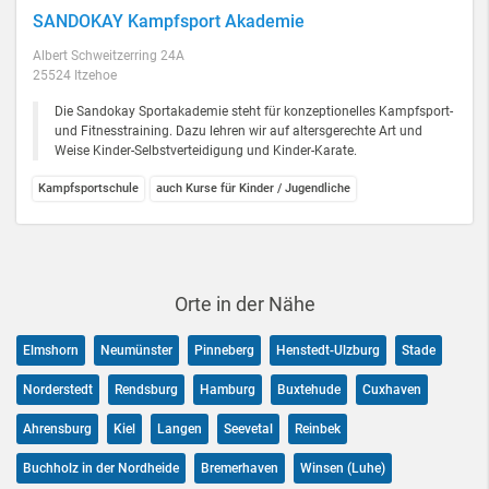
SANDOKAY Kampfsport Akademie
Albert Schweitzerring 24A
25524 Itzehoe
Die Sandokay Sportakademie steht für konzeptionelles Kampfsport-
und Fitnesstraining. Dazu lehren wir auf altersgerechte Art und
Weise Kinder-Selbstverteidigung und Kinder-Karate.
Kampfsportschule
auch Kurse für Kinder / Jugendliche
Orte in der Nähe
Elmshorn
Neumünster
Pinneberg
Henstedt-Ulzburg
Stade
Norderstedt
Rendsburg
Hamburg
Buxtehude
Cuxhaven
Ahrensburg
Kiel
Langen
Seevetal
Reinbek
Buchholz in der Nordheide
Bremerhaven
Winsen (Luhe)