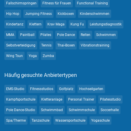
Fallschirmspringen
Fitness für Frauen
Functional Training
Hip Hop
Jumping Fitness
Kickboxen
Kinderschwimmen
Kindertanz
Klettern
Krav Maga
Kung Fu
Leistungsdiagnostik
MMA
Paintball
Pilates
Pole Dance
Reiten
Schwimmen
Selbstverteidigung
Tennis
Thai-Boxen
Vibrationstraining
Wing Tsun
Yoga
Zumba
Häufig gesuchte Anbietertypen
EMS-Studio
Fitnessstudios
Golfplatz
Hochseilgarten
Kampfsportschule
Kletteranlage
Personal Trainer
Pilatesstudio
Pole Dance-Studio
Schwimmbad
Schwimmschule
Soccerhalle
Spa/Therme
Tanzschule
Wassersportschule
Yogaschule