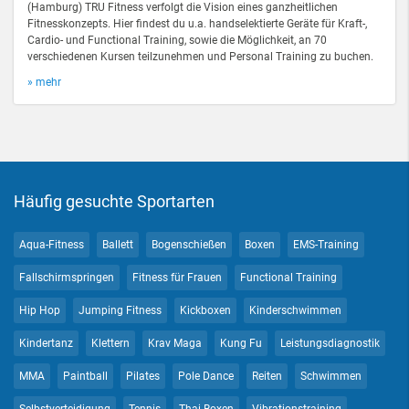
(Hamburg) TRU Fitness verfolgt die Vision eines ganzheitlichen
Fitnesskonzepts. Hier findest du u.a. handselektierte Geräte für Kraft-,
Cardio- und Functional Training, sowie die Möglichkeit, an 70
verschiedenen Kursen teilzunehmen und Personal Training zu buchen.
» mehr
Häufig gesuchte Sportarten
Aqua-Fitness
Ballett
Bogenschießen
Boxen
EMS-Training
Fallschirmspringen
Fitness für Frauen
Functional Training
Hip Hop
Jumping Fitness
Kickboxen
Kinderschwimmen
Kindertanz
Klettern
Krav Maga
Kung Fu
Leistungsdiagnostik
MMA
Paintball
Pilates
Pole Dance
Reiten
Schwimmen