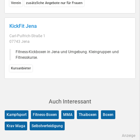
Verein
zusätzliche Angebote nur für Frauen
KickFit Jena
Carl-Pulfrich-Straße 1
07743 Jena
Fitness-Kickboxen in Jena und Umgebung. Kleingruppen und
Fitnesskurse.
Kursanbieter
Auch Interessant
Kampfsport
Fitness-Boxen
MMA
Thaiboxen
Boxen
Krav Maga
Selbstverteidigung
Anzeige