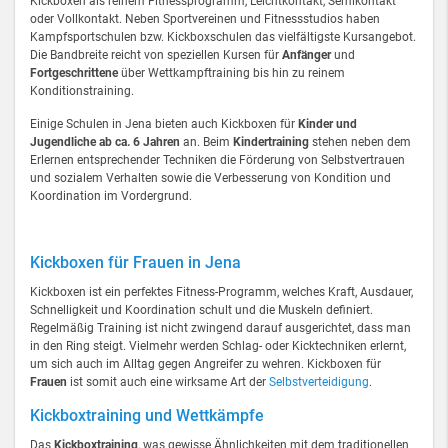
Kickboxen als reinem Fitnessprogramm, Leichtkontakt, Semikontakt
oder Vollkontakt. Neben Sportvereinen und Fitnessstudios haben
Kampfsportschulen bzw. Kickboxschulen das vielfältigste Kursangebot.
Die Bandbreite reicht von speziellen Kursen für
Anfänger
und
Fortgeschrittene
über Wettkampftraining bis hin zu reinem
Konditionstraining.
Einige Schulen in Jena bieten auch Kickboxen für
Kinder und
Jugendliche ab ca. 6 Jahren
an. Beim
Kindertraining
stehen neben dem
Erlernen entsprechender Techniken die Förderung von Selbstvertrauen
und sozialem Verhalten sowie die Verbesserung von Kondition und
Koordination im Vordergrund.
Kickboxen für Frauen in Jena
Kickboxen ist ein perfektes Fitness-Programm, welches Kraft, Ausdauer,
Schnelligkeit und Koordination schult und die Muskeln definiert.
Regelmäßig Training ist nicht zwingend darauf ausgerichtet, dass man
in den Ring steigt. Vielmehr werden Schlag- oder Kicktechniken erlernt,
um sich auch im Alltag gegen Angreifer zu wehren. Kickboxen für
Frauen
ist somit auch eine wirksame Art der
Selbstverteidigung
.
Kickboxtraining und Wettkämpfe
Das
Kickboxtraining
, was gewisse Ähnlichkeiten mit dem traditionellen