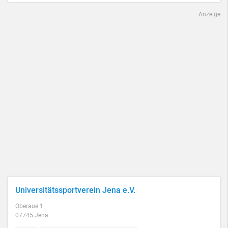
Anzeige
Universitätssportverein Jena e.V.
Oberaue 1
07745 Jena