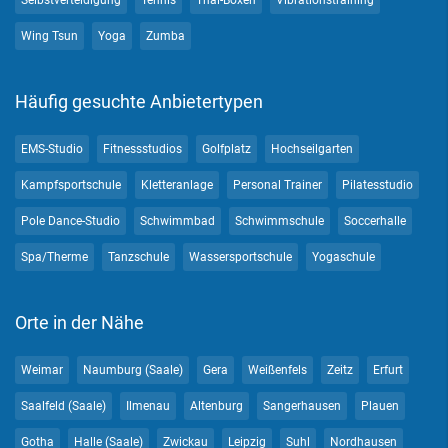
Selbstverteidigung
Tennis
Thai-Boxen
Vibrationstraining
Wing Tsun
Yoga
Zumba
Häufig gesuchte Anbietertypen
EMS-Studio
Fitnessstudios
Golfplatz
Hochseilgarten
Kampfsportschule
Kletteranlage
Personal Trainer
Pilatesstudio
Pole Dance-Studio
Schwimmbad
Schwimmschule
Soccerhalle
Spa/Therme
Tanzschule
Wassersportschule
Yogaschule
Orte in der Nähe
Weimar
Naumburg (Saale)
Gera
Weißenfels
Zeitz
Erfurt
Saalfeld (Saale)
Ilmenau
Altenburg
Sangerhausen
Plauen
Gotha
Halle (Saale)
Zwickau
Leipzig
Suhl
Nordhausen