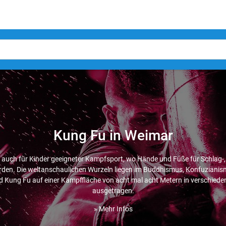
Kung Fu in Weimar
 auch für Kinder geeigneter Kampfsport, wo Hände und Füße für Schlag-, T
rden. Die weltanschaulichen Wurzeln liegen im Buddhismus, Konfuzianis
 Kung Fu auf einer Kampffläche von acht mal acht Metern in verschied
ausgetragen.
» Mehr Infos