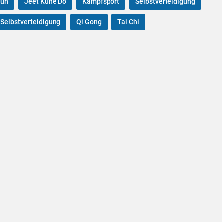
sun
Jeet Kune Do
Kampfsport
Selbstverteidigung
Selbstverteidigung
Qi Gong
Tai Chi