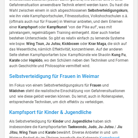
Gefahrensituation anwendbare Technik erlernt werden kann. Du hast die
Wahl zwischen einem in sich abgeschlossenen
Selbstverteidigungskurs
,
wie ihn viele Kampfsportschulen, Fitnessstudios, Volkshochschulen o.ä.
(oftmals auch nur für Frauen) in Weimar anbieten, und dem Erlernen
einer
Kampfsport
oder
Kampfkunst
"von der Pike auf", was mit
jahrelangem, regelmäßigem Training einhergeht. Aber auch hierbei
bestehen Unterschiede. So gibt es relativ einfach zu lernende Systeme
wie bspw.
Wing Tsun
,
Ju Jutsu
,
Kickboxen
oder
Krav Maga
, die sich auf
das Wesentliche, nämlich Effektivität, konzentrieren. Auf der anderen
Seite stehen Kampfsportarten bzw. Kampfkünste wie Shaolin
Kung Fu
,
Karate
oder
Hapkido
, wo den Schülern neben den Techniken und Formen
auch Geschichte und Philosophie vermittelt wird.
Selbstverteidigung für Frauen in Weimar
Im Fokus von einem Selbstverteidigungskurs für
Frauen
und
Mädchen
steht die realistische Einschätzung von Gefahrensituationen
und wie diese gelöst werden können. Du lernst, auch in Rollenspielen,
entsprechende Techniken, um dich effektiv zu verteidigen.
Kampfsport für Kinder & Jugendliche
Als Selbstverteidigung für
Kinder
und
Jugendliche
haben sich
insbesondere die Kampfsportarten
Taekwondo
,
Judo
,
Ju-Jutsu
/
Jiu
Jitsu
,
Wing Tsun
und
Karate
bewährt. Diverse Anbieter in und um