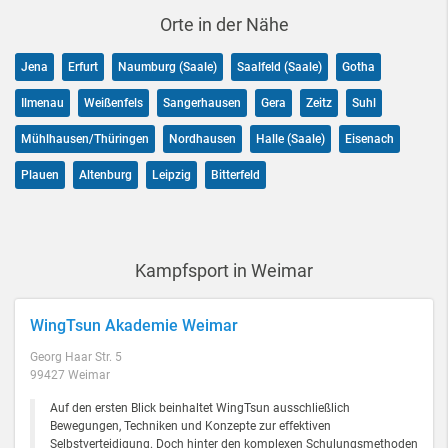
Orte in der Nähe
Jena
Erfurt
Naumburg (Saale)
Saalfeld (Saale)
Gotha
Ilmenau
Weißenfels
Sangerhausen
Gera
Zeitz
Suhl
Mühlhausen/Thüringen
Nordhausen
Halle (Saale)
Eisenach
Plauen
Altenburg
Leipzig
Bitterfeld
Kampfsport in Weimar
WingTsun Akademie Weimar
Georg Haar Str. 5
99427 Weimar
Auf den ersten Blick beinhaltet WingTsun ausschließlich
Bewegungen, Techniken und Konzepte zur effektiven
Selbstverteidigung. Doch hinter den komplexen Schulungsmethoden