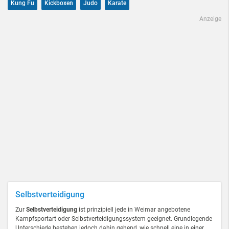
Kung Fu
Kickboxen
Judo
Karate
Anzeige
Selbstverteidigung
Zur
Selbstverteidigung
ist prinzipiell jede in Weimar angebotene
Kampfsportart oder Selbstverteidigungssystem geeignet. Grundlegende
Unterschiede bestehen jedoch dahin gehend, wie schnell eine in einer