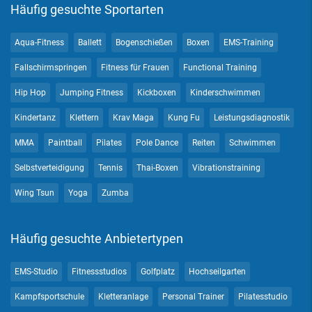
Häufig gesuchte Sportarten
Aqua-Fitness
Ballett
Bogenschießen
Boxen
EMS-Training
Fallschirmspringen
Fitness für Frauen
Functional Training
Hip Hop
Jumping Fitness
Kickboxen
Kinderschwimmen
Kindertanz
Klettern
Krav Maga
Kung Fu
Leistungsdiagnostik
MMA
Paintball
Pilates
Pole Dance
Reiten
Schwimmen
Selbstverteidigung
Tennis
Thai-Boxen
Vibrationstraining
Wing Tsun
Yoga
Zumba
Häufig gesuchte Anbietertypen
EMS-Studio
Fitnessstudios
Golfplatz
Hochseilgarten
Kampfsportschule
Kletteranlage
Personal Trainer
Pilatesstudio