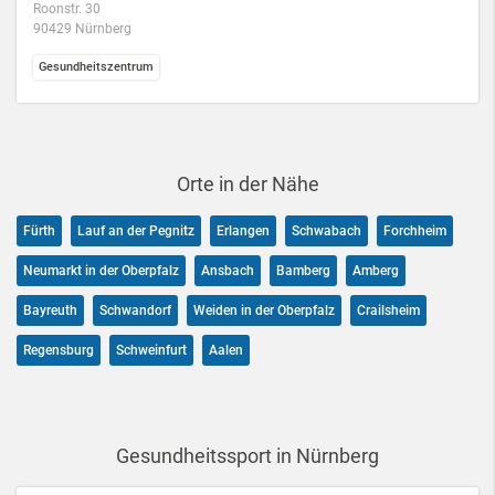
Roonstr. 30
90429 Nürnberg
Gesundheitszentrum
Orte in der Nähe
Fürth
Lauf an der Pegnitz
Erlangen
Schwabach
Forchheim
Neumarkt in der Oberpfalz
Ansbach
Bamberg
Amberg
Bayreuth
Schwandorf
Weiden in der Oberpfalz
Crailsheim
Regensburg
Schweinfurt
Aalen
Gesundheitssport in Nürnberg