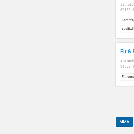
Jathostr
30163 H
Kampfsp
zusätzl
Fit &
Am brei
31558 
Fitness
MMA