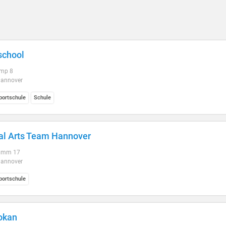
school
mp 8
annover
ortschule
Schule
al Arts Team Hannover
Damm 17
annover
ortschule
okan