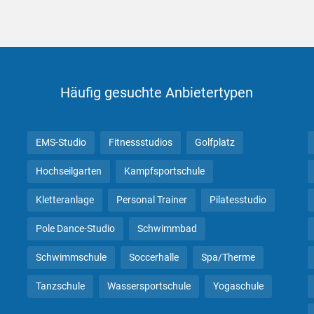
Häufig gesuchte Anbietertypen
EMS-Studio
Fitnessstudios
Golfplatz
Hochseilgarten
Kampfsportschule
Kletteranlage
Personal Trainer
Pilatesstudio
Pole Dance-Studio
Schwimmbad
Schwimmschule
Soccerhalle
Spa/Therme
Tanzschule
Wassersportschule
Yogaschule