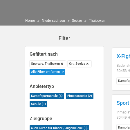
Home
Niedersachsen
Seelze
Thaiboxen
Filter
Gefiltert nach
X-Fig
Sportart: Thaiboxen
Ort: Seelze
Badenste
30453 H
Alle Filter entfernen
Kampfsp
Anbietertyp
Kampfsportschule (6)
Fitnessstudio (2)
Sport
Schule (1)
Ihmepla
30449 H
Zielgruppe
Kampfsp
auch Kurse für Kinder / Jugendliche (3)