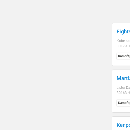
Fight
Kabelka
30179 H
Kampfsp
Marti
Lister 
30163 H
Kampfsp
Kenp