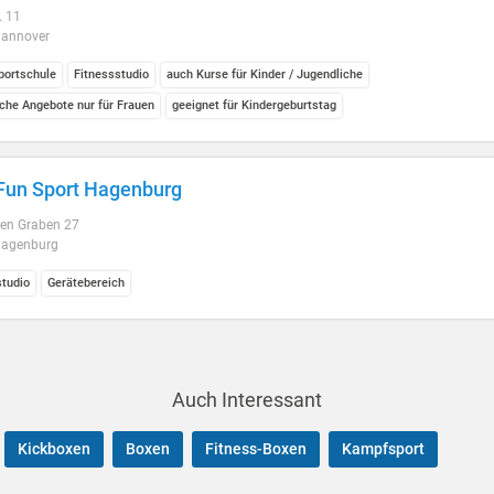
. 11
annover
ortschule
Fitnessstudio
auch Kurse für Kinder / Jugendliche
iche Angebote nur für Frauen
geeignet für Kindergeburtstag
 Fun Sport Hagenburg
ten Graben 27
Hagenburg
studio
Gerätebereich
Auch Interessant
Kickboxen
Boxen
Fitness-Boxen
Kampfsport