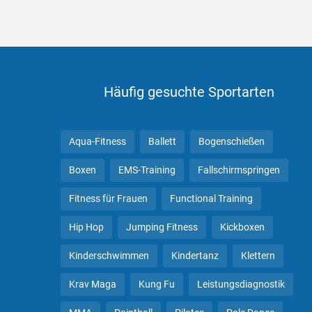
Häufig gesuchte Sportarten
Aqua-Fitness
Ballett
Bogenschießen
Boxen
EMS-Training
Fallschirmspringen
Fitness für Frauen
Functional Training
Hip Hop
Jumping Fitness
Kickboxen
Kinderschwimmen
Kindertanz
Klettern
Krav Maga
Kung Fu
Leistungsdiagnostik