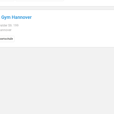
s Gym Hannover
lder Str. 199
annover
ortschule