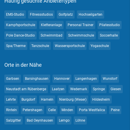
Häufig gesuchte Anbietertypen
EMS-Studio
Fitnessstudios
Golfplatz
Hochseilgarten
Kampfsportschule
Kletteranlage
Personal Trainer
Pilatesstudio
Pole Dance-Studio
Schwimmbad
Schwimmschule
Soccerhalle
Spa/Therme
Tanzschule
Wassersportschule
Yogaschule
Orte in der Nähe
Garbsen
Barsinghausen
Hannover
Langenhagen
Wunstorf
Neustadt am Rübenberge
Laatzen
Wedemark
Springe
Giesen
Lehrte
Burgdorf
Hameln
Nienburg (Weser)
Hildesheim
Rinteln
Petershagen
Celle
Minden
Porta Westfalica
Peine
Salzgitter
Bad Oeynhausen
Lemgo
Löhne