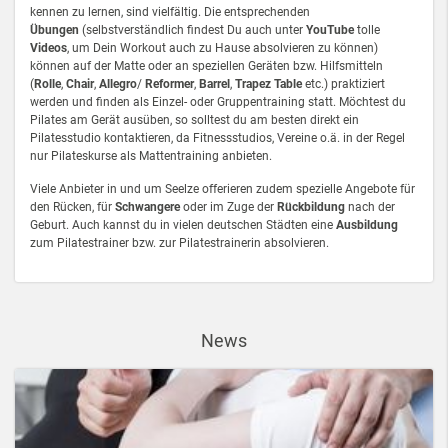
kennen zu lernen, sind vielfältig. Die entsprechenden
Übungen
(selbstverständlich findest Du auch unter
YouTube
tolle
Videos
, um Dein Workout auch zu Hause absolvieren zu können)
können auf der Matte oder an speziellen Geräten bzw. Hilfsmitteln
(
Rolle
,
Chair
,
Allegro
/
Reformer
,
Barrel
,
Trapez Table
etc.) praktiziert
werden und finden als Einzel- oder Gruppentraining statt. Möchtest du
Pilates am Gerät ausüben, so solltest du am besten direkt ein
Pilatesstudio kontaktieren, da Fitnessstudios, Vereine o.ä. in der Regel
nur Pilateskurse als Mattentraining anbieten.
Viele Anbieter in und um Seelze offerieren zudem spezielle Angebote für
den Rücken, für
Schwangere
oder im Zuge der
Rückbildung
nach der
Geburt. Auch kannst du in vielen deutschen Städten eine
Ausbildung
zum Pilatestrainer bzw. zur Pilatestrainerin absolvieren.
News