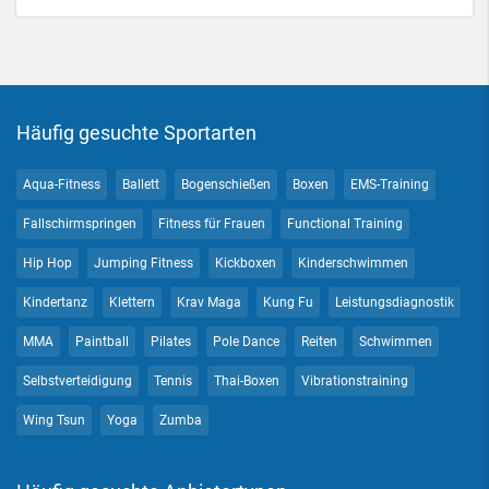
Häufig gesuchte Sportarten
Aqua-Fitness
Ballett
Bogenschießen
Boxen
EMS-Training
Fallschirmspringen
Fitness für Frauen
Functional Training
Hip Hop
Jumping Fitness
Kickboxen
Kinderschwimmen
Kindertanz
Klettern
Krav Maga
Kung Fu
Leistungsdiagnostik
MMA
Paintball
Pilates
Pole Dance
Reiten
Schwimmen
Selbstverteidigung
Tennis
Thai-Boxen
Vibrationstraining
Wing Tsun
Yoga
Zumba