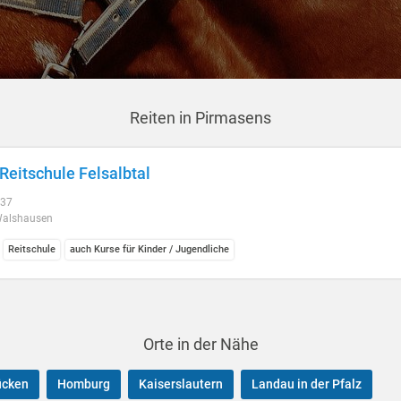
Reiten in Pirmasens
Reitschule Felsalbtal
 37
alshausen
Reitschule
auch Kurse für Kinder / Jugendliche
Orte in der Nähe
ücken
Homburg
Kaiserslautern
Landau in der Pfalz