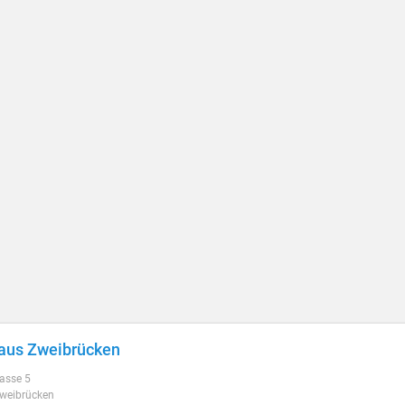
aus Zweibrücken
rasse 5
weibrücken