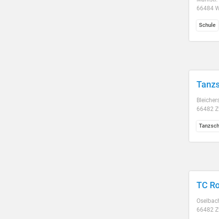
66484 W
Schule
Tanzs
Bleichers
66482 Z
Tanzsch
TC Ro
Oselbac
66482 Z