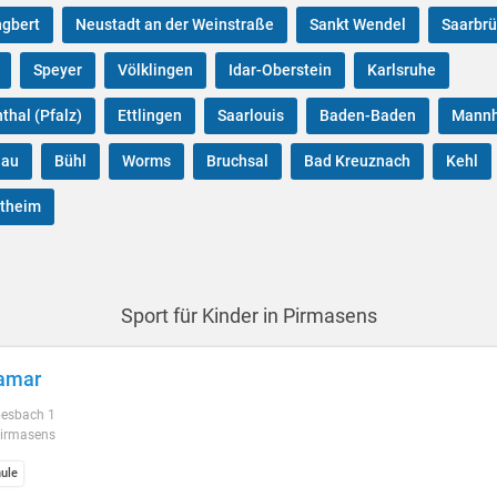
ngbert
Neustadt an der Weinstraße
Sankt Wendel
Saarbr
Speyer
Völklingen
Idar-Oberstein
Karlsruhe
thal (Pfalz)
Ettlingen
Saarlouis
Baden-Baden
Mann
nau
Bühl
Worms
Bruchsal
Bad Kreuznach
Kehl
theim
Sport für Kinder in Pirmasens
amar
pesbach 1
irmasens
ule