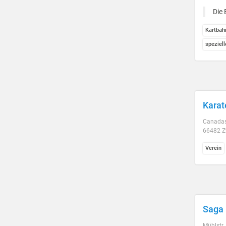
Die 
Kartbah
speziel
Karat
Canadas
66482 Z
Verein
Saga 
Mühlstr.