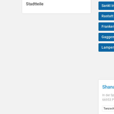
Stadtteile
Sankt I
Rastatt
Franken
Gagge
Lamper
Shan
In der S
66953 P
Tanzsch