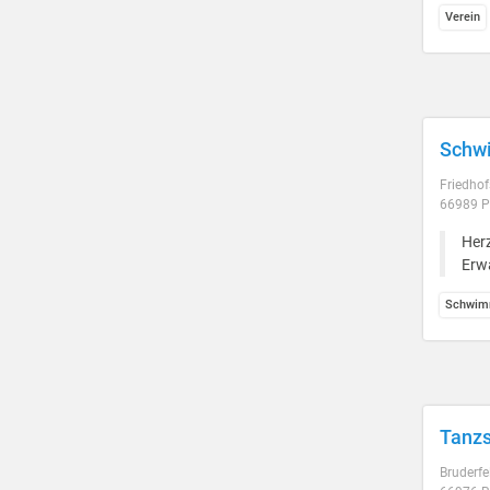
Verein
Schw
Friedhof
66989 P
Her
Erw
Schwim
Tanzs
Bruderfe