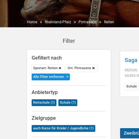
Home
Rheinland-Pfalz
Pirmasens
Reiten
Filter
Gefiltert nach
Saga 
Sportart: Reiten
Ort: Pirmasens
Mühlstr.
66484 W
Alle Filter entfernen
Schule
Anbietertyp
Reitschule (1)
Schule (1)
Zielgruppe
auch Kurse für Kinder / Jugendliche (1)
Zweibr