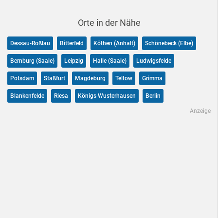
Orte in der Nähe
Dessau-Roßlau
Bitterfeld
Köthen (Anhalt)
Schönebeck (Elbe)
Bernburg (Saale)
Leipzig
Halle (Saale)
Ludwigsfelde
Potsdam
Staßfurt
Magdeburg
Teltow
Grimma
Blankenfelde
Riesa
Königs Wusterhausen
Berlin
Anzeige