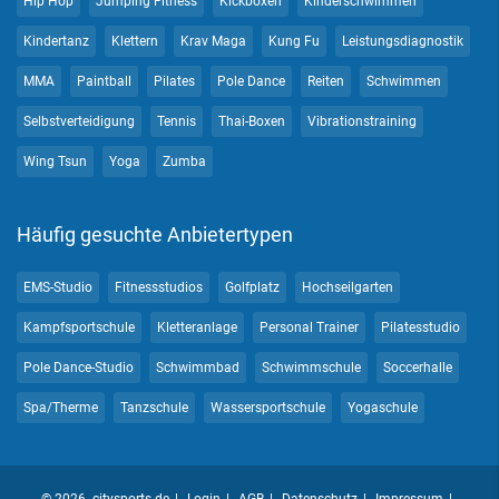
Hip Hop
Jumping Fitness
Kickboxen
Kinderschwimmen
Kindertanz
Klettern
Krav Maga
Kung Fu
Leistungsdiagnostik
MMA
Paintball
Pilates
Pole Dance
Reiten
Schwimmen
Selbstverteidigung
Tennis
Thai-Boxen
Vibrationstraining
Wing Tsun
Yoga
Zumba
Häufig gesuchte Anbietertypen
EMS-Studio
Fitnessstudios
Golfplatz
Hochseilgarten
Kampfsportschule
Kletteranlage
Personal Trainer
Pilatesstudio
Pole Dance-Studio
Schwimmbad
Schwimmschule
Soccerhalle
Spa/Therme
Tanzschule
Wassersportschule
Yogaschule
© 2026 citysports.de
Login
AGB
Datenschutz
Impressum