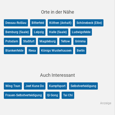
Orte in der Nähe
Dessau-Roßlau
Bitterfeld
Köthen (Anhalt)
Schönebeck (Elbe)
Bernburg (Saale)
Leipzig
Halle (Saale)
Ludwigsfelde
Potsdam
Staßfurt
Magdeburg
Teltow
Grimma
Blankenfelde
Riesa
Königs Wusterhausen
Berlin
Auch Interessant
Wing Tsun
Jeet Kune Do
Kampfsport
Selbstverteidigung
Frauen-Selbstverteidigung
Qi Gong
Tai Chi
Anzeige