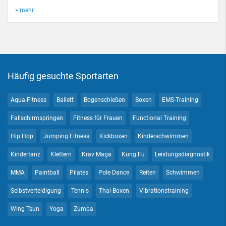
» mehr
Häufig gesuchte Sportarten
Aqua-Fitness
Ballett
Bogenschießen
Boxen
EMS-Training
Fallschirmspringen
Fitness für Frauen
Functional Training
Hip Hop
Jumping Fitness
Kickboxen
Kinderschwimmen
Kindertanz
Klettern
Krav Maga
Kung Fu
Leistungsdiagnostik
MMA
Paintball
Pilates
Pole Dance
Reiten
Schwimmen
Selbstverteidigung
Tennis
Thai-Boxen
Vibrationstraining
Wing Tsun
Yoga
Zumba