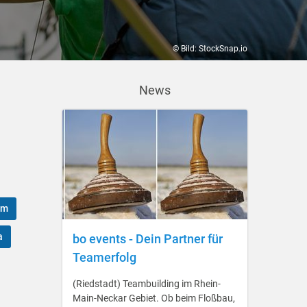
© Bild: StockSnap.io
News
am
a
bo events - Dein Partner für
Teamerfolg
(Riedstadt) Teambuilding im Rhein-
Main-Neckar Gebiet. Ob beim Floßbau,