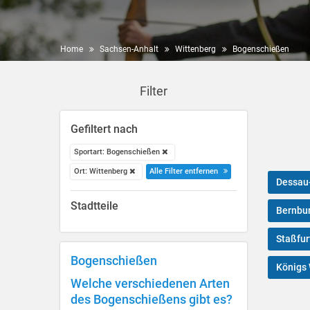
Home
Sachsen-Anhalt
Wittenberg
Bogenschießen
Filter
Gefiltert nach
Sportart: Bogenschießen
Ort: Wittenberg
Alle Filter entfernen
Dessau
Stadtteile
Bernbur
Staßfur
Bogenschießen
Königs
Welche verschiedenen Arten
des Bogenschießens gibt es?