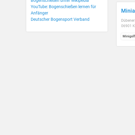
Bogenschießen unter Wikipedia
YouTube: Bogenschießen lernen für
Minia
Anfänger
Deutscher Bogensport Verband
Dübener 
06901 
Minigol