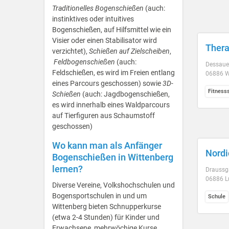
Traditionelles Bogenschießen
(auch:
instinktives oder intuitives
Bogenschießen, auf Hilfsmittel wie ein
Visier oder einen Stabilisator wird
Thera
verzichtet),
Schießen auf Zielscheiben
,
Feldbogenschießen
(auch:
Dessauer
Feldschießen, es wird im Freien entlang
06886 W
eines Parcours geschossen) sowie
3D-
Fitness
Schießen
(auch: Jagdbogenschießen,
es wird innerhalb eines Waldparcours
auf Tierfiguren aus Schaumstoff
geschossen)
Wo kann man als Anfänger
Nordi
Bogenschießen in Wittenberg
lernen?
Draussga
06886 L
Diverse Vereine, Volkshochschulen und
Bogensportschulen in und um
Schule
Wittenberg bieten Schnupperkurse
(etwa 2-4 Stunden) für Kinder und
Erwachsene, mehrwöchige Kurse