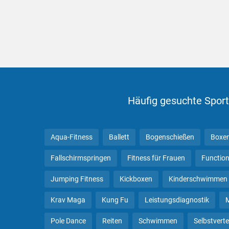
Häufig gesuchte Sport
Aqua-Fitness
Ballett
Bogenschießen
Boxe
Fallschirmspringen
Fitness für Frauen
Function
Jumping Fitness
Kickboxen
Kinderschwimmen
Krav Maga
Kung Fu
Leistungsdiagnostik
Pole Dance
Reiten
Schwimmen
Selbstvert