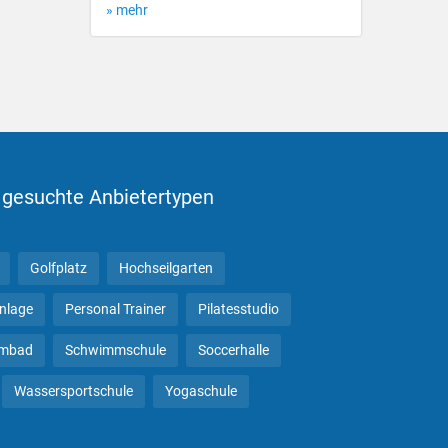
» mehr
 gesuchte Anbietertypen
Golfplatz
Hochseilgarten
anlage
Personal Trainer
Pilatesstudio
mbad
Schwimmschule
Soccerhalle
Wassersportschule
Yogaschule