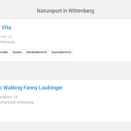
Natursport in Wittenberg
 Vita
 Str. 13
ittenberg
studio
Sauna
Gerätebereich
Saunabereich
c Walking Fanny Laubinger
rtenstr. 34
utherstadt Wittenberg