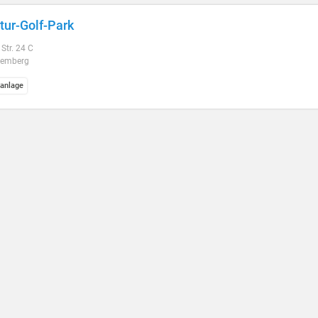
tur-Golf-Park
Str. 24 C
Kemberg
fanlage