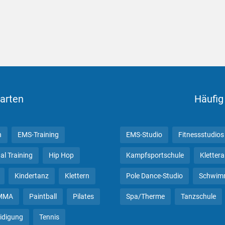
arten
Häufig
n
EMS-Training
EMS-Studio
Fitnessstudios
al Training
Hip Hop
Kampfsportschule
Kletter
Kindertanz
Klettern
Pole Dance-Studio
Schwim
MMA
Paintball
Pilates
Spa/Therme
Tanzschule
eidigung
Tennis