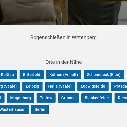
Bogenschießen in Wittenberg
Orte in der Nähe
-Roßlau
Bitterfeld
Köthen (Anhalt)
Schönebeck (Elbe)
g (Saale)
Leipzig
Halle (Saale)
Ludwigsfelde
Potsd
t
Magdeburg
Teltow
Grimma
Blankenfelde
Ries
 Wusterhausen
Berlin