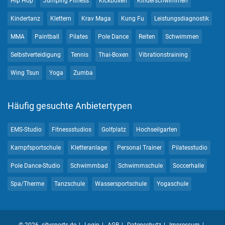
Hip Hop
Jumping Fitness
Kickboxen
Kinderschwimmen
Kindertanz
Klettern
Krav Maga
Kung Fu
Leistungsdiagnostik
MMA
Paintball
Pilates
Pole Dance
Reiten
Schwimmen
Selbstverteidigung
Tennis
Thai-Boxen
Vibrationstraining
Wing Tsun
Yoga
Zumba
Häufig gesuchte Anbietertypen
EMS-Studio
Fitnessstudios
Golfplatz
Hochseilgarten
Kampfsportschule
Kletteranlage
Personal Trainer
Pilatesstudio
Pole Dance-Studio
Schwimmbad
Schwimmschule
Soccerhalle
Spa/Therme
Tanzschule
Wassersportschule
Yogaschule
© 2026 citysports.de
Login
AGB
Datenschutz
Impressum