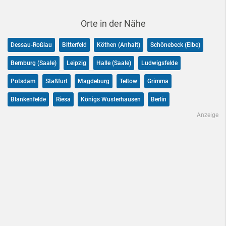
Orte in der Nähe
Dessau-Roßlau
Bitterfeld
Köthen (Anhalt)
Schönebeck (Elbe)
Bernburg (Saale)
Leipzig
Halle (Saale)
Ludwigsfelde
Potsdam
Staßfurt
Magdeburg
Teltow
Grimma
Blankenfelde
Riesa
Königs Wusterhausen
Berlin
Anzeige