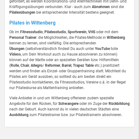
gefördert, es werden Koordinations- und Atemtechniken mit Dehn- und
Kräftigungsübungen verbunden. Klar - auch zum
Abnehmen
sind die
Pilatesübungen
bei entsprechender Intensität bestens geeignet.
Pilates in Wittenberg
Ob im
Fitnessstudio
,
Pilatesstudio
,
Sportverein
,
VHS
oder mit dem
Personal Trainer
: die Möglichkeiten, die Pilates-Methode in
Wittenberg
kennen zu lernen, sind vielfältig. Die entsprechenden
Übungen
(selbstverständlich findest Du auch unter
YouTube
tolle
Videos
, um Dein Workout auch zu Hause absolvieren zu können)
können auf der Matte oder an speziellen Geräten bzw. Hilfsmitteln
(
Rolle
,
Chair
,
Allegro
/
Reformer
,
Barrel
,
Trapez Table
etc.) praktiziert
werden und finden als Einzel- oder Gruppentraining statt. Möchtest du
Pilates am Gerät ausüben, so solltest du am besten direkt ein
Pilatesstudio kontaktieren, da Fitnessstudios, Vereine o.ä. in der Regel
nur Pilateskurse als Mattentraining anbieten.
Viele Anbieter in und um Wittenberg offerieren zudem spezielle
Angebote für den Rücken, für
Schwangere
oder im Zuge der
Rückbildung
nach der Geburt. Auch kannst du in vielen deutschen Städten eine
Ausbildung
zum Pilatestrainer bzw. zur Pilatestrainerin absolvieren.