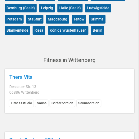
Bernburg (Saale)
Leipzig
Halle (Saale)
Ludwigsfelde
Potsdam
Staßfurt
Magdeburg
Teltow
Grimma
Blankenfelde
Riesa
Königs Wusterhausen
Berlin
Fitness in Wittenberg
Thera Vita
Dessauer Str. 13
06886 Wittenberg
Fitnessstudio
Sauna
Gerätebereich
Saunabereich