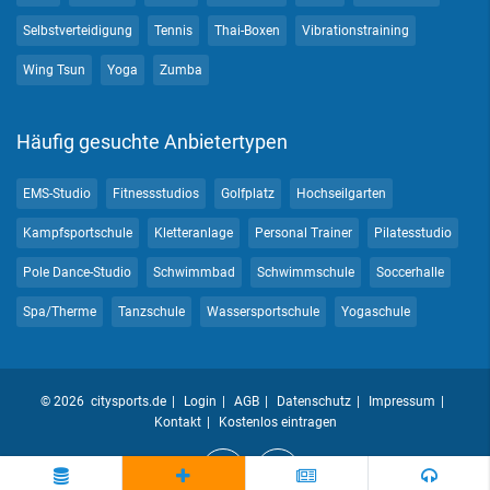
Selbstverteidigung
Tennis
Thai-Boxen
Vibrationstraining
Wing Tsun
Yoga
Zumba
Häufig gesuchte Anbietertypen
EMS-Studio
Fitnessstudios
Golfplatz
Hochseilgarten
Kampfsportschule
Kletteranlage
Personal Trainer
Pilatesstudio
Pole Dance-Studio
Schwimmbad
Schwimmschule
Soccerhalle
Spa/Therme
Tanzschule
Wassersportschule
Yogaschule
© 2026 citysports.de
Login
AGB
Datenschutz
Impressum
Kontakt
Kostenlos eintragen