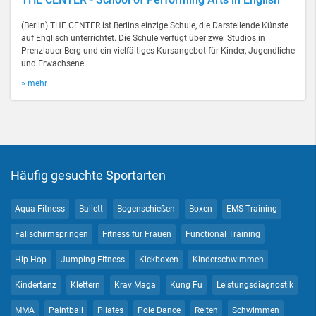
(Berlin) THE CENTER ist Berlins einzige Schule, die Darstellende Künste
auf Englisch unterrichtet. Die Schule verfügt über zwei Studios in
Prenzlauer Berg und ein vielfältiges Kursangebot für Kinder, Jugendliche
und Erwachsene.
» mehr
Häufig gesuchte Sportarten
Aqua-Fitness
Ballett
Bogenschießen
Boxen
EMS-Training
Fallschirmspringen
Fitness für Frauen
Functional Training
Hip Hop
Jumping Fitness
Kickboxen
Kinderschwimmen
Kindertanz
Klettern
Krav Maga
Kung Fu
Leistungsdiagnostik
MMA
Paintball
Pilates
Pole Dance
Reiten
Schwimmen