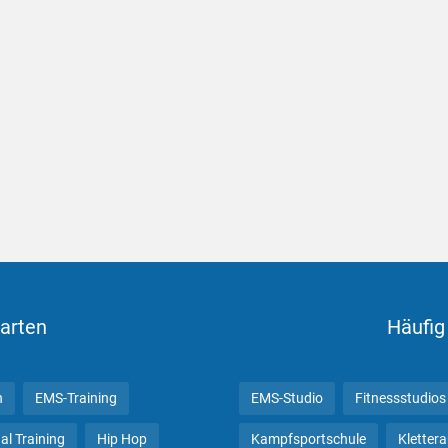
arten
Häufig
n
EMS-Training
EMS-Studio
Fitnessstudios
al Training
Hip Hop
Kampfsportschule
Kletter