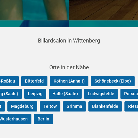
Billardsalon in Wittenberg
Orte in der Nähe
-Roßlau
Bitterfeld
Köthen (Anhalt)
Schönebeck (Elbe)
g (Saale)
Leipzig
Halle (Saale)
Ludwigsfelde
Potsd
t
Magdeburg
Teltow
Grimma
Blankenfelde
Ries
 Wusterhausen
Berlin