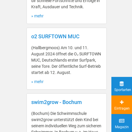
dir schnelle Fortschritte und Erfolge in
Kraft, Ausdauer und Technik.
» mehr
o2 SURFTOWN MUC
(Hallbergmoos) Am 10. und 11.
August 2024 öffnet die O₂ SURFTOWN
MUC, Deutschlands erster Surfpark,
seine Tore. Der öffentliche Surf-Betrieb
startet ab 12. August.
» mehr
Sportarten
swim2grow - Bochum
Eintragen
(Bochum) Die Schwimmschule
swim2grow unterstützt dein Kind bei
seinem individuellen Weg zum sicheren
Magazin