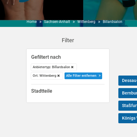
Home
Sachsen-Anhalt
Wittenberg
Billardsalon
Filter
Gefiltert nach
Anbietertyp: Billardsalon
Ort: Wittenberg
Alle Filter entfernen
Dessau
Stadtteile
Bernbur
Staßfur
Königs