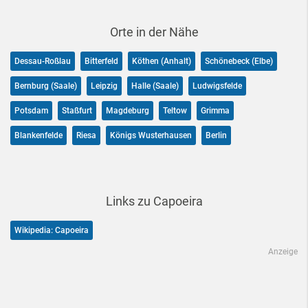
Orte in der Nähe
Dessau-Roßlau
Bitterfeld
Köthen (Anhalt)
Schönebeck (Elbe)
Bernburg (Saale)
Leipzig
Halle (Saale)
Ludwigsfelde
Potsdam
Staßfurt
Magdeburg
Teltow
Grimma
Blankenfelde
Riesa
Königs Wusterhausen
Berlin
Links zu Capoeira
Wikipedia: Capoeira
Anzeige