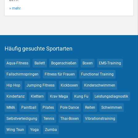
» mehr
Häufig gesuchte Sportarten
Aqua-Fitness
Ballett
Bogenschießen
Boxen
EMS-Training
Fallschirmspringen
Fitness für Frauen
Functional Training
Hip Hop
Jumping Fitness
Kickboxen
Kinderschwimmen
Kindertanz
Klettern
Krav Maga
Kung Fu
Leistungsdiagnostik
MMA
Paintball
Pilates
Pole Dance
Reiten
Schwimmen
Selbstverteidigung
Tennis
Thai-Boxen
Vibrationstraining
Wing Tsun
Yoga
Zumba