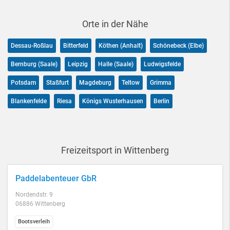
Orte in der Nähe
Dessau-Roßlau
Bitterfeld
Köthen (Anhalt)
Schönebeck (Elbe)
Bernburg (Saale)
Leipzig
Halle (Saale)
Ludwigsfelde
Potsdam
Staßfurt
Magdeburg
Teltow
Grimma
Blankenfelde
Riesa
Königs Wusterhausen
Berlin
Freizeitsport in Wittenberg
Paddelabenteuer GbR
Nordendstr. 9
06886 Wittenberg
Bootsverleih