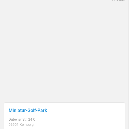
Miniatur-Golf-Park
Dübener Str. 24 C
06901 Kemberg