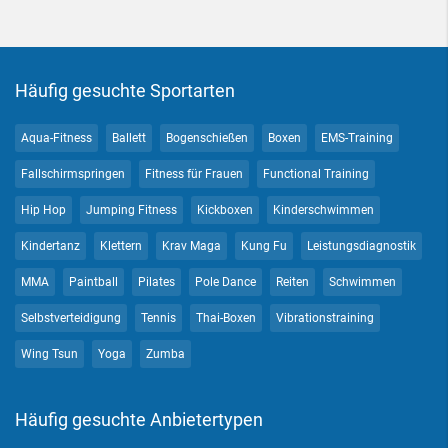
Häufig gesuchte Sportarten
Aqua-Fitness
Ballett
Bogenschießen
Boxen
EMS-Training
Fallschirmspringen
Fitness für Frauen
Functional Training
Hip Hop
Jumping Fitness
Kickboxen
Kinderschwimmen
Kindertanz
Klettern
Krav Maga
Kung Fu
Leistungsdiagnostik
MMA
Paintball
Pilates
Pole Dance
Reiten
Schwimmen
Selbstverteidigung
Tennis
Thai-Boxen
Vibrationstraining
Wing Tsun
Yoga
Zumba
Häufig gesuchte Anbietertypen