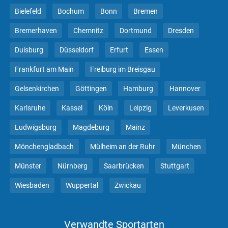
Bielefeld
Bochum
Bonn
Bremen
Bremerhaven
Chemnitz
Dortmund
Dresden
Duisburg
Düsseldorf
Erfurt
Essen
Frankfurt am Main
Freiburg im Breisgau
Gelsenkirchen
Göttingen
Hamburg
Hannover
Karlsruhe
Kassel
Köln
Leipzig
Leverkusen
Ludwigsburg
Magdeburg
Mainz
Mönchengladbach
Mülheim an der Ruhr
München
Münster
Nürnberg
Saarbrücken
Stuttgart
Wiesbaden
Wuppertal
Zwickau
Verwandte Sportarten